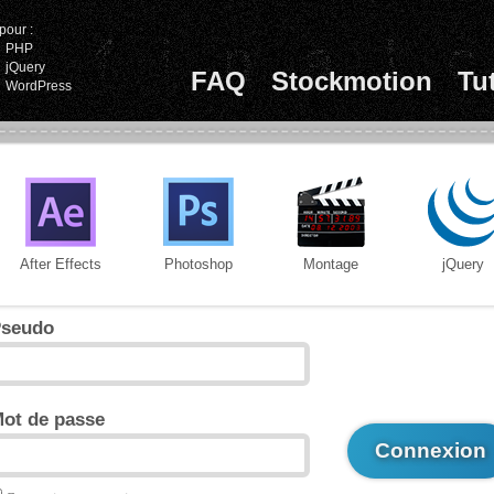
pour :
PHP
jQuery
FAQ
Stockmotion
Tu
WordPress
After Effects
Photoshop
Montage
jQuery
seudo
ot de passe