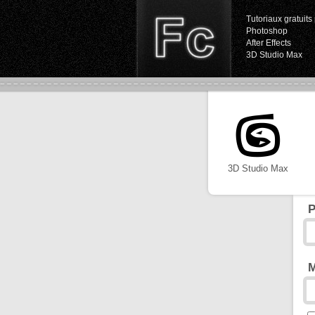
Tutoriaux gratuits 
Photoshop
After Effects
3D Studio Max
3D Studio Max
P
M