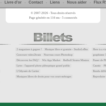
Livre d'or
Contact
Liens
Nous aider
Flux 
-
-
-
-
-
© 2007-2026 - Tous droits réservés
Page générée en 116 ms - 5 connectés
2 magazines à gagner !
Musique libre et gratuite - StudioLeBus
Here is a v
Concours video2brain
Nouveau cours Photoshop
graphisme 
Découvrez les FAQ !
Wix App Market
Redbull Stratos Mission
Passer de 
Lytro : l'appareil photo plénoptique grand public
Caustic
P
L'Odyssée de Cartier
Rendu diffé
Musiques libres de droits pour vos court-métrages
Reproduire 