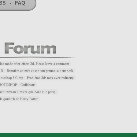
RSS
FAQ
-
ideo made after-effect 2d. Please leave a comment
3D
Bannière animée et son intégration sur site web
Photoshop à Gimp
Problème 3ds max avec radiosity
HOTOSHOP
Caillebotis
rent niveau lumière que dans vue persp.
le quiditch de Harry Potter.