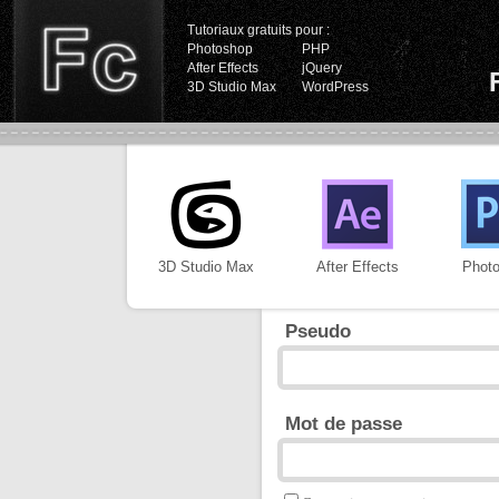
Tutoriaux gratuits pour :
Photoshop
PHP
After Effects
jQuery
3D Studio Max
WordPress
3D Studio Max
After Effects
Phot
Pseudo
Mot de passe