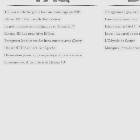
Trouver et télécharger le favicon d'une page en PHP
2 magazines à gagner !
Utiliser VNC à la place de TeamViewer
Concours video2brain
Le point virgule est-il obligatoire en Javascript ?
Découvrez les FAQ !
Cinema 4D Lite pour After Effects
Lytro : l'appareil photo
Enregistrer les clics sur des liens externes avec jQuery
L'Odyssée de Cartier
Utiliser HTTPS en local sur Apache
Musiques libres de droi
Obfuscation javascript pour protéger son code source
Cineware avec After Effects et Cinema 4D