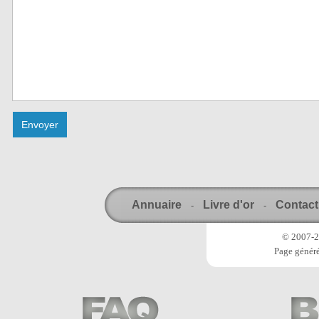
Annuaire
Livre d'or
Contact
-
-
© 2007-20
Page généré