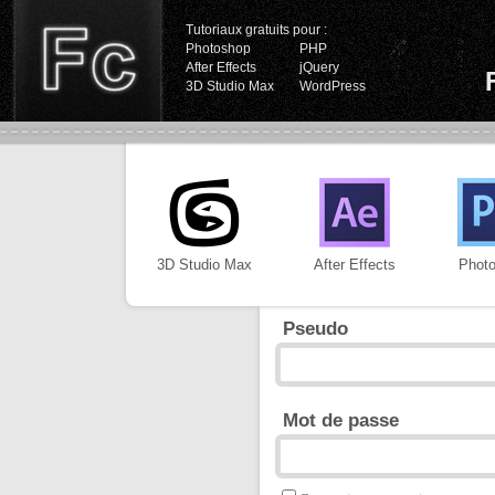
Tutoriaux gratuits pour :
Photoshop
PHP
After Effects
jQuery
3D Studio Max
WordPress
3D Studio Max
After Effects
Phot
Pseudo
Mot de passe