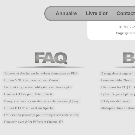
Annuaire
Livre d'or
Contact
-
-
© 2007-20
Page généré
Trouver et télécharger le favicon d'une page en PHP
2 magazines à gagner !
Utiliser VNC à la place de TeamViewer
Concours video2brain
Le point virgule est-il obligatoire en Javascript ?
Découvrez les FAQ !
Cinema 4D Lite pour After Effects
Lytro : l'appareil photo
Enregistrer les clics sur des liens externes avec jQuery
L'Odyssée de Cartier
Utiliser HTTPS en local sur Apache
Musiques libres de droi
Obfuscation javascript pour protéger son code source
Cineware avec After Effects et Cinema 4D