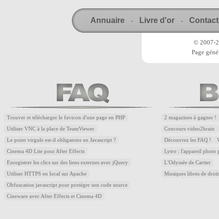
Annuaire
Livre d'or
Contact
-
-
© 2007-20
Page génér
Trouver et télécharger le favicon d'une page en PHP
2 magazines à gagner !
Utiliser VNC à la place de TeamViewer
Concours video2brain
Le point virgule est-il obligatoire en Javascript ?
Découvrez les FAQ !
Cinema 4D Lite pour After Effects
Lytro : l'appareil photo
Enregistrer les clics sur des liens externes avec jQuery
L'Odyssée de Cartier
Utiliser HTTPS en local sur Apache
Musiques libres de droi
Obfuscation javascript pour protéger son code source
Cineware avec After Effects et Cinema 4D