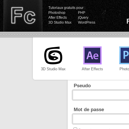
Tutoriaux gratuits pour :
Photoshop
PHP
After Effects
jQuery
3D Studio Max
WordPress
3D Studio Max
After Effects
Phot
Pseudo
Mot de passe