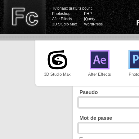
Tutoriaux gratuits pour :
Photoshop
PHP
After Effects
jQuery
3D Studio Max
WordPress
3D Studio Max
After Effects
Phot
Pseudo
Mot de passe