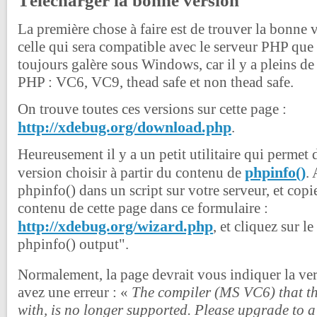
Télécharger la bonne version
La première chose à faire est de trouver la bonne v
celle qui sera compatible avec le serveur PHP que 
toujours galère sous Windows, car il y a pleins d
PHP : VC6, VC9, thead safe et non thead safe.
On trouve toutes ces versions sur cette page :
http://xdebug.org/download.php
.
Heureusement il y a un petit utilitaire qui permet 
phpinfo()
version choisir à partir du contenu de
.
phpinfo() dans un script sur votre serveur, et copie
contenu de cette page dans ce formulaire :
http://xdebug.org/wizard.php
, et cliquez sur 
phpinfo() output".
Normalement, la page devrait vous indiquer la ver
avez une erreur : «
The compiler (MS VC6) that t
with, is no longer supported. Please upgrade to a