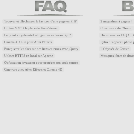
Trouver et télécharger le favicon d'une page en PHP
2 magazines à gagner !
Utiliser VNC à la place de TeamViewer
Concours video2brain
Le point virgule est-il obligatoire en Javascript ?
Découvrez les FAQ !
Cinema 4D Lite pour After Effects
Lytro : l'appareil photo
Enregistrer les clics sur des liens externes avec jQuery
L'Odyssée de Cartier
Utiliser HTTPS en local sur Apache
Musiques libres de droi
Obfuscation javascript pour protéger son code source
Cineware avec After Effects et Cinema 4D