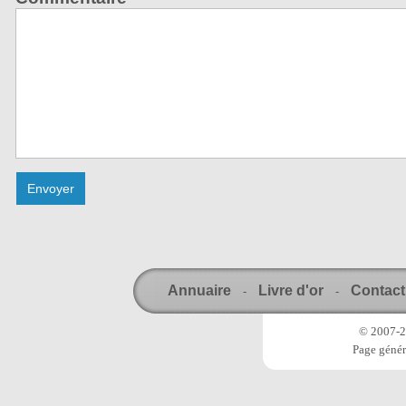
Annuaire
Livre d'or
Contact
-
-
© 2007-20
Page génér