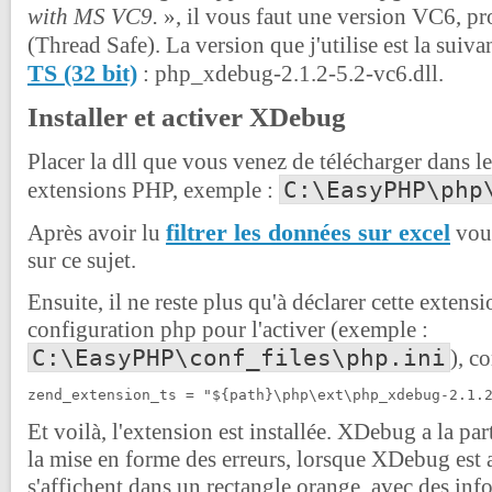
with MS VC9.
», il vous faut une version VC6, p
(Thread Safe). La version que j'utilise est la suiva
TS (32 bit)
: php_xdebug-2.1.2-5.2-vc6.dll.
Installer et activer XDebug
Placer la dll que vous venez de télécharger dans le
C:\EasyPHP\php
extensions PHP, exemple :
filtrer les données sur excel
Après avoir lu
vous
sur ce sujet.
Ensuite, il ne reste plus qu'à déclarer cette extensi
configuration php pour l'activer (exemple :
C:\EasyPHP\conf_files\php.ini
), c
zend_extension_ts = "${path}\php\ext\php_xdebug-2.1.
Et voilà, l'extension est installée. XDebug a la par
la mise en forme des erreurs, lorsque XDebug est ac
s'affichent dans un rectangle orange, avec des inf