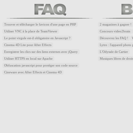
Trouver et télécharger le favicon d'une page en PHP
2 magazines à gagner !
Utiliser VNC à la place de TeamViewer
Concours video2brain
Le point virgule est-il obligatoire en Javascript ?
Découvrez les FAQ !
Cinema 4D Lite pour After Effects
Lytro : l'appareil photo
Enregistrer les clics sur des liens externes avec jQuery
L'Odyssée de Cartier
Utiliser HTTPS en local sur Apache
Musiques libres de droi
Obfuscation javascript pour protéger son code source
Cineware avec After Effects et Cinema 4D