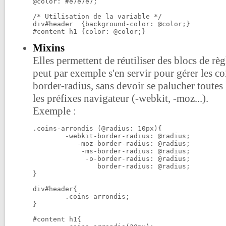
@color: #e7e7e7;

/* Utilisation de la variable */

div#header  {background-color: @color;}

#content h1 {color: @color;}
Mixins
Elles permettent de réutiliser des blocs de rè
peut par exemple s'en servir pour gérer les co
border-radius, sans devoir se palucher toutes
les préfixes navigateur (-webkit, -moz...).
Exemple :
.coins-arrondis (@radius: 10px){

	-webkit-border-radius: @radius;

	   -moz-border-radius: @radius;

	    -ms-border-radius: @radius;

	     -o-border-radius: @radius;

	        border-radius: @radius;

}

div#header{

	.coins-arrondis;

}

#content h1{
