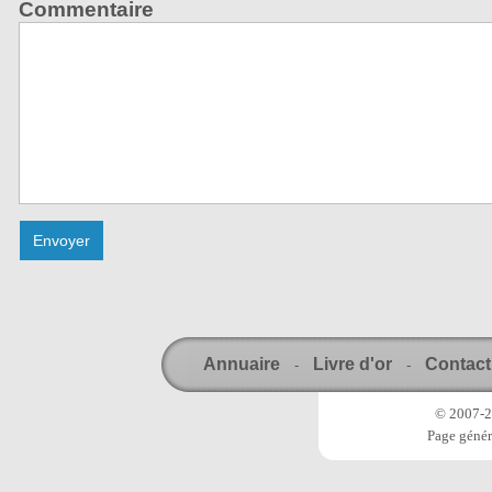
Commentaire
Annuaire
Livre d'or
Contact
-
-
© 2007-20
Page génér