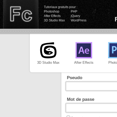
Tutoriaux gratuits pour :
Photoshop
PHP
After Effects
jQuery
3D Studio Max
WordPress
3D Studio Max
After Effects
Phot
Pseudo
Mot de passe