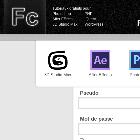
Tutoriaux gratuits pour :
Photoshop
PHP
After Effects
jQuery
3D Studio Max
WordPress
3D Studio Max
After Effects
Phot
Pseudo
Mot de passe