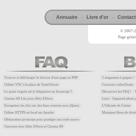
Annuaire
Livre d'or
Contact
-
-
© 2007-20
Page génér
Trouver et télécharger le favicon d'une page en PHP
2 magazines à gagner !
Utiliser VNC à la place de TeamViewer
Concours video2brain
Le point virgule est-il obligatoire en Javascript ?
Découvrez les FAQ !
Cinema 4D Lite pour After Effects
Lytro : l'appareil photo
Enregistrer les clics sur des liens externes avec jQuery
L'Odyssée de Cartier
Utiliser HTTPS en local sur Apache
Musiques libres de droi
Obfuscation javascript pour protéger son code source
Cineware avec After Effects et Cinema 4D