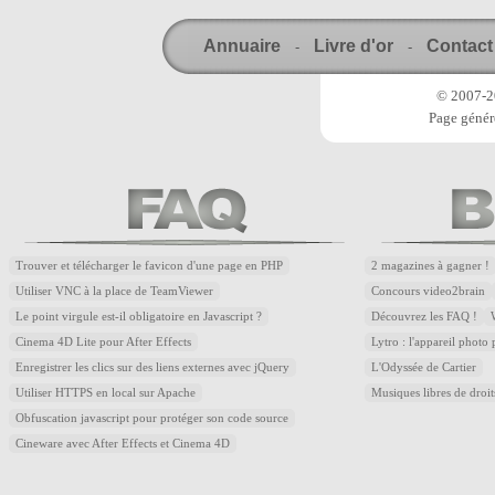
Annuaire
Livre d'or
Contact
-
-
© 2007-20
Page génér
Trouver et télécharger le favicon d'une page en PHP
2 magazines à gagner !
Utiliser VNC à la place de TeamViewer
Concours video2brain
Le point virgule est-il obligatoire en Javascript ?
Découvrez les FAQ !
Cinema 4D Lite pour After Effects
Lytro : l'appareil photo
Enregistrer les clics sur des liens externes avec jQuery
L'Odyssée de Cartier
Utiliser HTTPS en local sur Apache
Musiques libres de droi
Obfuscation javascript pour protéger son code source
Cineware avec After Effects et Cinema 4D