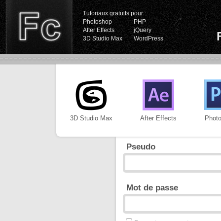
Tutoriaux gratuits pour :
Photoshop
PHP
After Effects
jQuery
3D Studio Max
WordPress
3D Studio Max
After Effects
Phot
Pseudo
Mot de passe