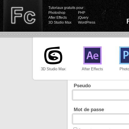
Tutoriaux gratuits pour :
Photoshop
PHP
After Effects
jQuery
3D Studio Max
WordPress
3D Studio Max
After Effects
Phot
Pseudo
Mot de passe