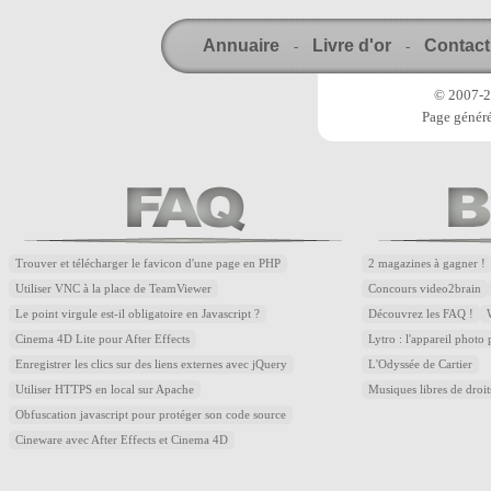
Annuaire
Livre d'or
Contact
-
-
© 2007-20
Page généré
Trouver et télécharger le favicon d'une page en PHP
2 magazines à gagner !
Utiliser VNC à la place de TeamViewer
Concours video2brain
Le point virgule est-il obligatoire en Javascript ?
Découvrez les FAQ !
Cinema 4D Lite pour After Effects
Lytro : l'appareil photo
Enregistrer les clics sur des liens externes avec jQuery
L'Odyssée de Cartier
Utiliser HTTPS en local sur Apache
Musiques libres de droi
Obfuscation javascript pour protéger son code source
Cineware avec After Effects et Cinema 4D