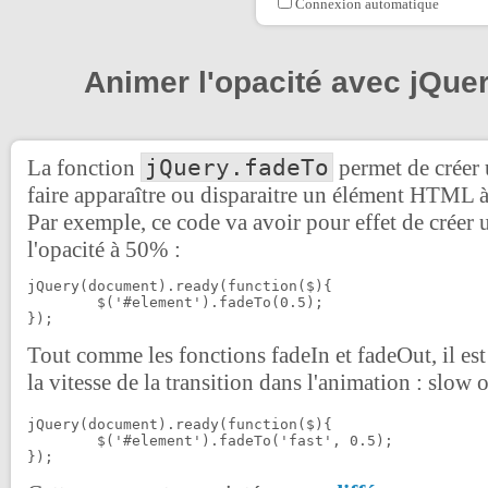
Connexion automatique
Animer l'opacité avec jQue
jQuery.fadeTo
La fonction
permet de créer 
faire apparaître ou disparaitre un élément HTML à
Par exemple, ce code va avoir pour effet de créer 
l'opacité à 50% :
jQuery(document).ready(function($){

	$('#element').fadeTo(0.5);

});
Tout comme les fonctions fadeIn et fadeOut, il est
la vitesse de la transition dans l'animation : slow o
jQuery(document).ready(function($){

	$('#element').fadeTo('fast', 0.5);

});