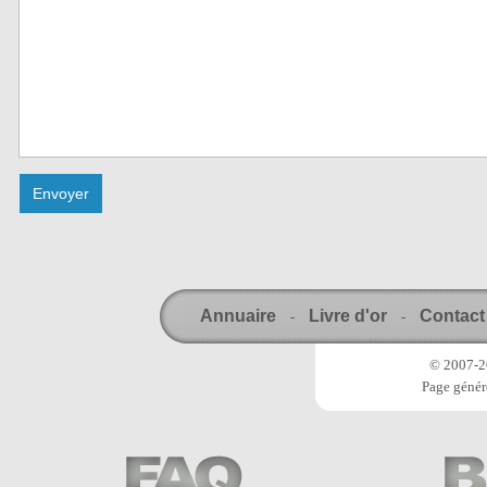
Annuaire
Livre d'or
Contact
-
-
© 2007-20
Page génér