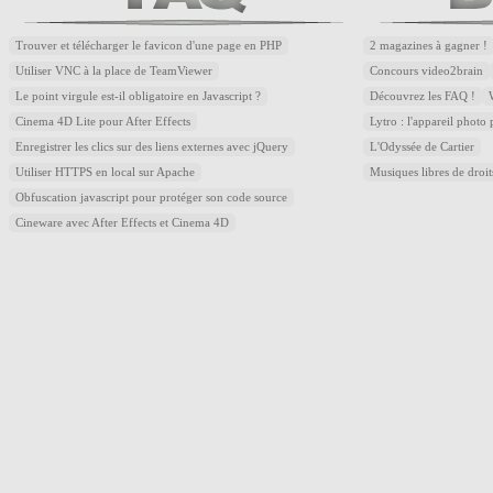
Trouver et télécharger le favicon d'une page en PHP
2 magazines à gagner !
Utiliser VNC à la place de TeamViewer
Concours video2brain
Le point virgule est-il obligatoire en Javascript ?
Découvrez les FAQ !
Cinema 4D Lite pour After Effects
Lytro : l'appareil photo
Enregistrer les clics sur des liens externes avec jQuery
L'Odyssée de Cartier
Utiliser HTTPS en local sur Apache
Musiques libres de droi
Obfuscation javascript pour protéger son code source
Cineware avec After Effects et Cinema 4D