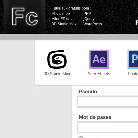
Tutoriaux gratuits pour :
Photoshop
PHP
After Effects
jQuery
3D Studio Max
WordPress
3D Studio Max
After Effects
Phot
Pseudo
Mot de passe