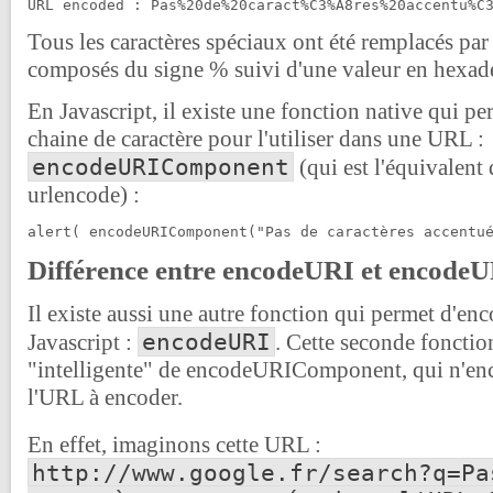
URL encoded : Pas%20de%20caract%C3%A8res%20accentu%C
Tous les caractères spéciaux ont été remplacés pa
composés du signe % suivi d'une valeur en hexad
En Javascript, il existe une fonction native qui p
chaine de caractère pour l'utiliser dans une URL :
encodeURIComponent
(qui est l'équivalent
urlencode) :
alert( encodeURIComponent("Pas de caractères accentu
Différence entre encodeURI et encod
Il existe aussi une autre fonction qui permet d'e
encodeURI
Javascript :
. Cette seconde fonctio
"intelligente" de encodeURIComponent, qui n'enco
l'URL à encoder.
En effet, imaginons cette URL :
http://www.google.fr/search?q=Pa