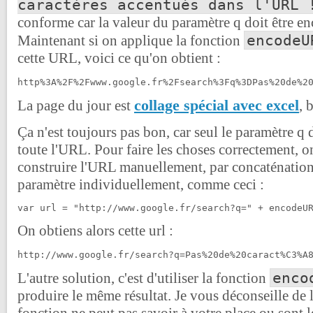
caractères accentués dans l'URL 
conforme car la valeur du paramètre q doit être e
encodeU
Maintenant si on applique la fonction
cette URL, voici ce qu'on obtient :
http%3A%2F%2Fwww.google.fr%2Fsearch%3Fq%3DPas%20de%2
collage spécial avec excel
La page du jour est
, 
Ça n'est toujours pas bon, car seul le paramètre q d
toute l'URL. Pour faire les choses correctement, 
construire l'URL manuellement, par concaténatio
paramètre individuellement, comme ceci :
var url = "http://www.google.fr/search?q=" + encodeU
On obtiens alors cette url :
http://www.google.fr/search?q=Pas%20de%20caract%C3%A
enco
L'autre solution, c'est d'utiliser la fonction
produire le même résultat. Je vous déconseille de l'u