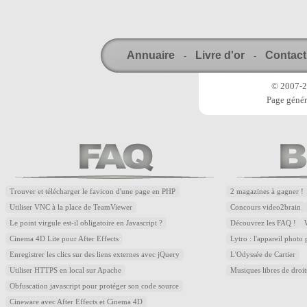
Annuaire
Livre d'or
Contact
-
-
© 2007-20
Page génér
Trouver et télécharger le favicon d'une page en PHP
2 magazines à gagner !
Utiliser VNC à la place de TeamViewer
Concours video2brain
Le point virgule est-il obligatoire en Javascript ?
Découvrez les FAQ !
Cinema 4D Lite pour After Effects
Lytro : l'appareil photo
Enregistrer les clics sur des liens externes avec jQuery
L'Odyssée de Cartier
Utiliser HTTPS en local sur Apache
Musiques libres de droi
Obfuscation javascript pour protéger son code source
Cineware avec After Effects et Cinema 4D