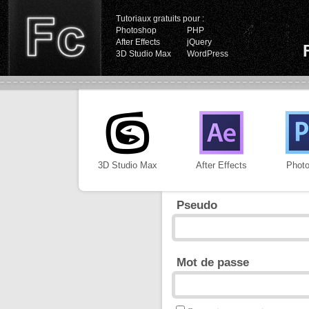
Tutoriaux gratuits pour :
Photoshop
PHP
After Effects
jQuery
3D Studio Max
WordPress
3D Studio Max
After Effects
Phot
Pseudo
Mot de passe