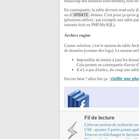
beaucoup des données elles-mêmes), tout en
En contrepartie, la table devient read-only (le
ou d'
UPDATE
dedans. C'est pour ça qu'en g
(plusieurs tables) : par exemple une table pa
internet écrit en PHP/MySQL).
Archive engine
L'autre solution, c'est le moteur de table Ar
de données (comme des logs). Le moteur arch
Impossible de mettre à jour les donné
Cela permet en contrepartie d'avoir d'
Il n'y a pas d'index, du coup une tabl
Encore faim ? allez lire ça :
vieillir une ph
Fil de lecture
Créer un moteur de recherche e
CSS : ajouter 3 petits points apr
Trouver et télécharger le favico