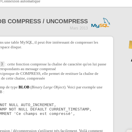
Connexion automatique
OB COMPRESS / UNCOMPRESS
Mars 2013
s une table MySQL, il peut être intéressant de compresser les
espace disque.
')
: cette fonction compresse la chaîne de caractère qu'on lui passe
correspondants au message compressé
 réciproque de COMPRESS, elle permet de restituer la chaîne de
ts de cette chaine, compressée
hamp de type
BLOB
(
Binary Large Object
). Voici par exemple une
B :
ression / décompression s'utilisent très facilement. Voilà comment