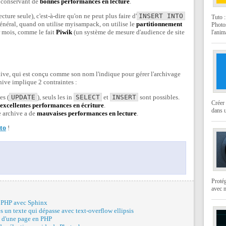
 conservant de
bonnes performances en lecture
.
cture seule), c'est-à-dire qu'on ne peut plus faire d'
INSERT INTO
Tuto 
énéral, quand on utilise myisampack, on utilise le
partitionnement
Photo
r mois, comme le fait
Piwik
(un système de mesure d'audience de site
l'anim
chive, qui est conçu comme son nom l'indique pour gérer l'archivage
ive implique 2 contraintes :
es (
UPDATE
), seuls les in
SELECT
et
INSERT
sont possibles.
Créer 
excellentes performances en écriture
.
dans u
e archive a de
mauvaises performances en lecture
.
oto
!
Protég
avec 
n PHP avec Sphinx
ès un texte qui dépasse avec text-overflow ellipsis
n d'une page en PHP