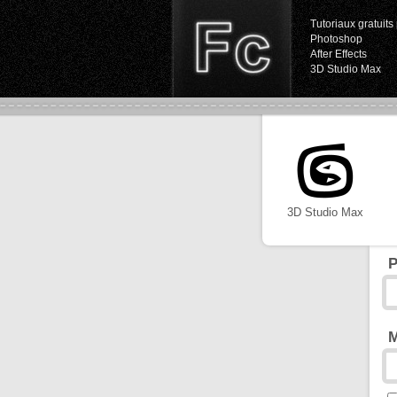
Tutoriaux gratuits 
Photoshop
After Effects
3D Studio Max
3D Studio Max
P
M