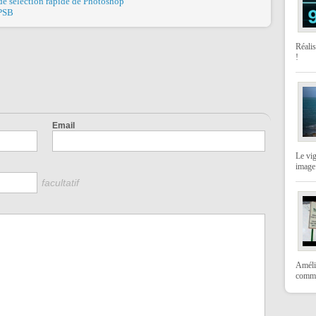
 de sélection rapide de Photoshop
.PSB
Réali
!
Email
Le vi
image
facultatif
Amélio
comme