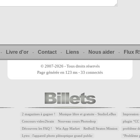
Livre d'or
Contact
Liens
Nous aider
Flux 
-
-
-
-
-
© 2007-2026 - Tous droits réservés
Page générée en 123 ms - 33 connectés
2 magazines à gagner !
Musique libre et gratuite - StudioLeBus
Impression 
Concours video2brain
Nouveau cours Photoshop
plugin “CC 
Découvrez les FAQ !
Wix App Market
Redbull Stratos Mission
problème d
Lytro : l'appareil photo plénoptique grand public
“Problème p