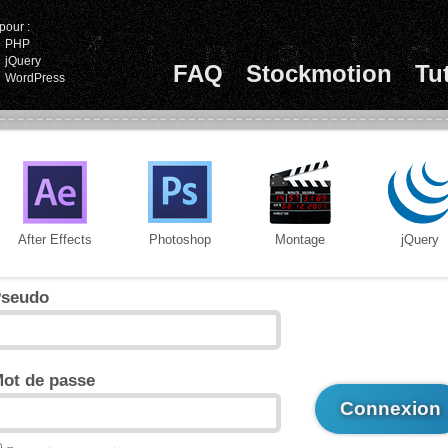
pour :
PHP
jQuery
FAQ
Stockmotion
Tu
WordPress
After Effects
Photoshop
Montage
jQuery
seudo
ot de passe