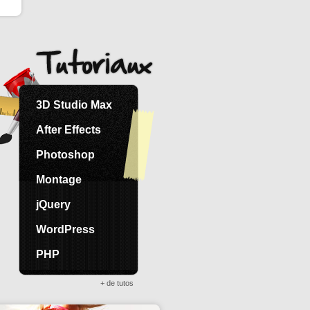
3D Studio Max
After Effects
Photoshop
Montage
jQuery
WordPress
PHP
+ de tutos