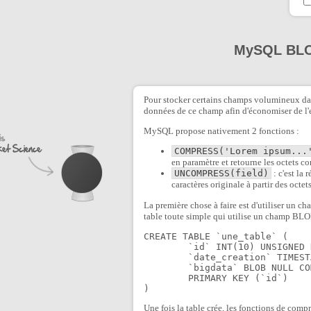
MySQL BL
Pour stocker certains champs volumineux dan
données de ce champ afin d'économiser de l'
MySQL propose nativement 2 fonctions :
COMPRESS('Lorem ipsum...
en paramètre et retourne les octets 
UNCOMPRESS(field)
: c'est la
caractères originale à partir des octe
La première chose à faire est d'utiliser un c
table toute simple qui utilise un champ BLO
CREATE TABLE `une_table` (

	`id` INT(10) UNSIGNED NOT NULL AUTO_INCREMENT,

	`date_creation` TIMESTAMP NOT NULL DEFAULT CURRENT_TIMESTAMP,

	`bigdata` BLOB NULL COMMENT 'Ce champs est compressé',

	PRIMARY KEY (`id`)

)
Une fois la table crée, les fonctions de comp