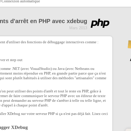
Connexion automatique
oints d'arrêt en PHP avec xdebug
Mars 2013
nt d'utiliser des fonctions de débuggage interactives comme :
ver et step out
s comme .NET (avec VisualStudio) ou Java (avec Netbeans ou
ttement moins répendue en PHP, en grande partie parce que ça n'est
qui sont plutôt habitués à utiliser des méthodes "artisanales" comme
n peut utiliser des points d'arrêt et tout le reste en PHP, grâce à
ermet de faire communiquer le serveur PHP avec un éditeur de texte
n peut demander au serveur PHP de s'arrêter à telle ou telle ligne, et
e d'appel à chaque point d'arrêt.
aller XDebug sur votre serveur PHP si ça n'est pas déjà fait. Lisez ceci
ebugger XDebug