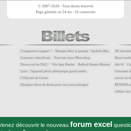
© 2007-2026 - Tous droits réservés
Page générée en 54 ms - 16 connectés
2 magazines à gagner !
Musique libre et gratuite - StudioLeBus
AE introdui
Concours video2brain
Nouveau cours Photoshop
Boost rend
Découvrez les FAQ !
Wix App Market
Redbull Stratos Mission
Alt+W
Cr
Lytro : l'appareil photo plénoptique grand public
Comment dé
L'Odyssée de Cartier
ouvrir un f
Musiques libres de droits pour vos court-métrages
RENDER en 
réaliser une
forum excel
Venez découvrir le nouveau
questio