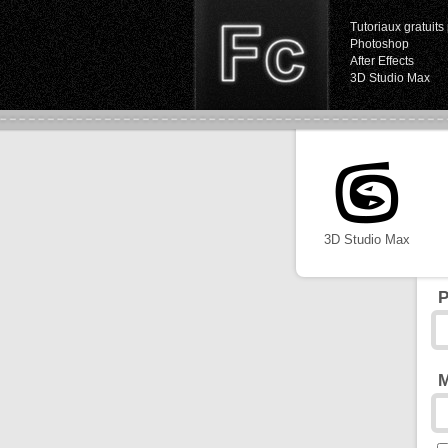
Tutoriaux gratuits 
Photoshop
After Effects
3D Studio Max
3D Studio Max
P
M