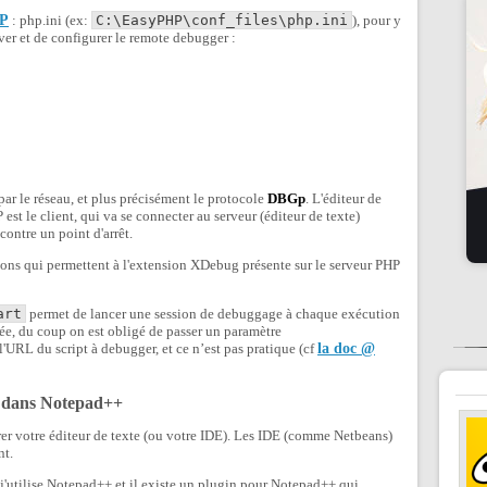
HP
: php.ini (ex:
C:\EasyPHP\conf_files\php.ini
), pour y
iver et de configurer le remote debugger :
r le réseau, et plus précisément le protocole
DBGp
. L'éditeur de
 est le client, qui va se connecter au serveur (éditeur de texte)
contre un point d'arrêt.
tions qui permettent à l'extension XDebug présente sur le serveur PHP
art
permet de lancer une session de debuggage à chaque exécution
ivée, du coup on est obligé de passer un paramètre
URL du script à debugger, et ce n’est pas pratique (cf
la doc @
g dans Notepad++
gurer votre éditeur de texte (ou votre IDE). Les IDE (comme Netbeans)
nt.
 j'utilise Notepad++ et il existe un plugin pour Notepad++ qui