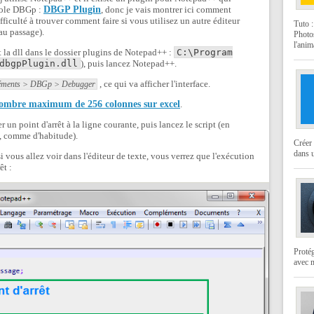
cole DBGp :
DBGP Plugin
, donc je vais montrer ici comment
ifficulté à trouver comment faire si vous utilisez un autre éditeur
Tuto 
au passage).
Photo
l'anim
t la dll dans le dossier plugins de Notepad++ :
C:\Program
dbgpPlugin.dll
), puis lancez Notepad++.
, ce qui va afficher l'interface.
ments > DBGp > Debugger
ombre maximum de 256 colonnes sur excel
.
 un point d'arrêt à la ligne courante, puis lancez le script (en
, comme d'habitude).
Créer 
dans u
i vous allez voir dans l'éditeur de texte, vous verrez que l'exécution
êt :
Protég
avec 