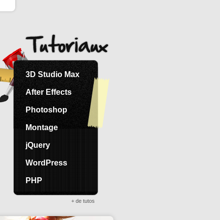
3D Studio Max
After Effects
Photoshop
Montage
jQuery
WordPress
PHP
+ de tutos