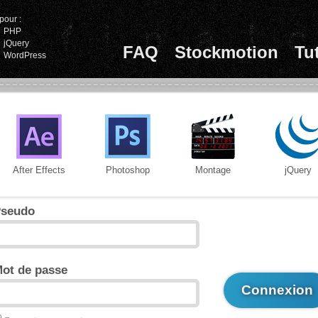
pour :
PHP
jQuery
FAQ
Stockmotion
Tu
WordPress
After Effects
Photoshop
Montage
jQuery
seudo
ot de passe