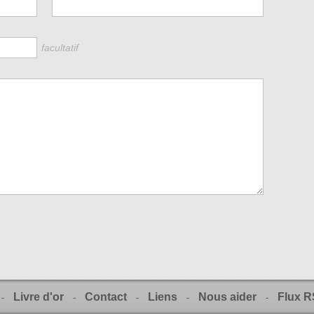
facultatif
Livre d'or
Contact
Liens
Nous aider
Flux 
-
-
-
-
-