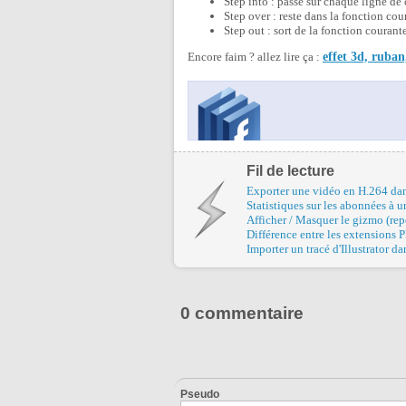
Step into : passe sur chaque ligne de
Step over : reste dans la fonction cou
Step out : sort de la fonction courant
Encore faim ? allez lire ça :
effet 3d, ruban,
Fil de lecture
Exporter une vidéo en H.264 dans
Statistiques sur les abonnées à 
Afficher / Masquer le gizmo (rep
Différence entre les extension
Importer un tracé d'Illustrator 
0 commentaire
Pseudo