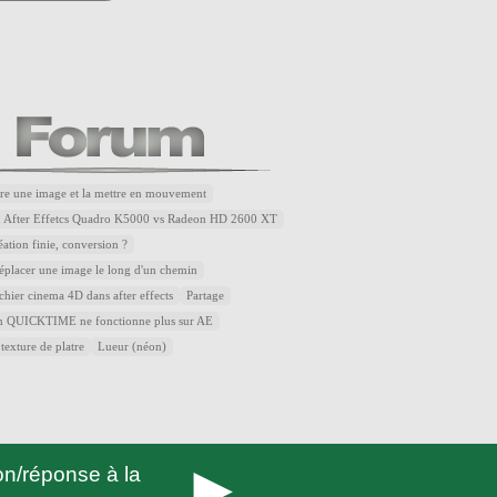
re une image et la mettre en mouvement
u After Effetcs Quadro K5000 vs Radeon HD 2600 XT
éation finie, conversion ?
placer une image le long d'un chemin
ichier cinema 4D dans after effects
Partage
QUICKTIME ne fonctionne plus sur AE
 texture de platre
Lueur (néon)
►
n/réponse à la