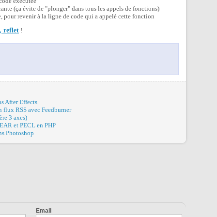
 code exécutée
rante (ça évite de "plonger" dans tous les appels de fonctions)
e, pour revenir à la ligne de code qui a appelé cette fonction
 reflet
!
 After Effects
un flux RSS avec Feedburner
ère 3 axes)
s PEAR et PECL en PHP
dans Photoshop
Email