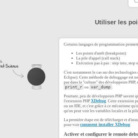
Utiliser les p
Certains langages de programmation permette
Les points d'arrêt (breakpoint)
La pile d'appel (call stack)
Exécution pas à pas : step into, step o
C'est notamment le cas sur des technologie
Eclipse). Cette méthode de debuggage est ne
pas dans la "culture" des développeurs PHP, 
print_r
ou
var_dump
.
Pourtant, peu de développeurs PHP savent qu'o
l'extension PHP
XDebug
. Cette extension p
ou un IDE, et c'est grâce à ce mécanisme qu'o
qu'on peut voir les variables locales et la pil
La première étape est de télécharger et d'inst
pour voir
comment installer XDebug
.
Activer et configurer le remote d