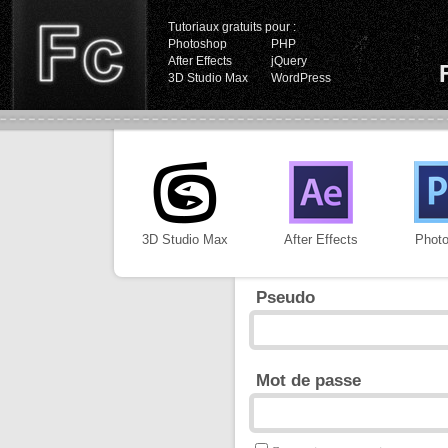
Tutoriaux gratuits pour :
Photoshop
PHP
After Effects
jQuery
3D Studio Max
WordPress
3D Studio Max
After Effects
Phot
Pseudo
Mot de passe