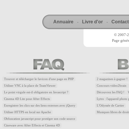
Annuaire
Livre d'or
Contact
-
-
© 2007-20
Page génér
Trouver et télécharger le favicon d'une page en PHP
2 magazines à gagner !
Utiliser VNC à la place de TeamViewer
Concours video2brain
Le point virgule est-il obligatoire en Javascript ?
Découvrez les FAQ !
Cinema 4D Lite pour After Effects
Lytro : l'appareil photo
Enregistrer les clics sur des liens externes avec jQuery
L'Odyssée de Cartier
Utiliser HTTPS en local sur Apache
Musiques libres de droi
Obfuscation javascript pour protéger son code source
Cineware avec After Effects et Cinema 4D