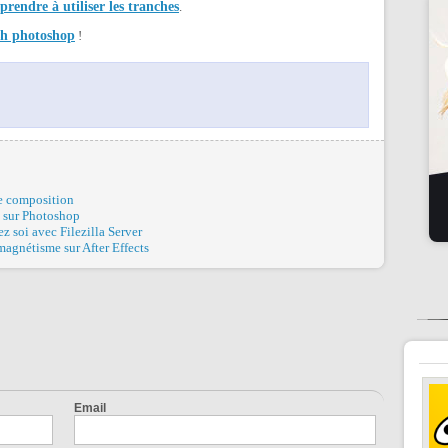
prendre à utiliser les tranches
.
ush photoshop
!
ne composition
s sur Photoshop
ez soi avec Filezilla Server
e magnétisme sur After Effects
Email