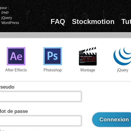
pour :
PHP
jQuery
FAQ
Stockmotion
Tu
WordPress
After Effects
Photoshop
Montage
jQuery
seudo
ot de passe