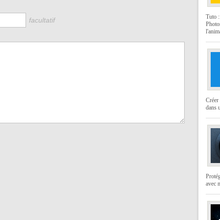
Tuto 
facultatif
Photo
l'anim
Créer 
dans u
Protég
avec 