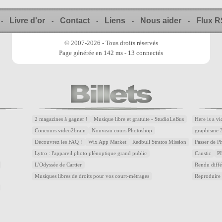
Livre d'or
Contact
Liens
Nous aider
Flux 
-
-
-
-
-
© 2007-2026 - Tous droits réservés
Page générée en 142 ms - 13 connectés
2 magazines à gagner !
Musique libre et gratuite - StudioLeBus
Here is a v
Concours video2brain
Nouveau cours Photoshop
graphisme 
Découvrez les FAQ !
Wix App Market
Redbull Stratos Mission
Passer de 
Lytro : l'appareil photo plénoptique grand public
Caustic
P
L'Odyssée de Cartier
Rendu diffé
Musiques libres de droits pour vos court-métrages
Reproduire 