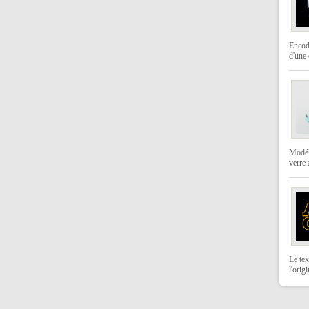
Encod
d'une 
Modéli
verre
Le tex
l'orig