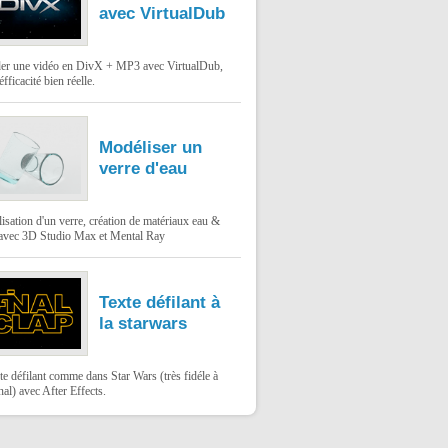
avec VirtualDub
er une vidéo en DivX + MP3 avec VirtualDub,
éfficacité bien réelle.
Modéliser un
verre d'eau
sation d'un verre, création de matériaux eau &
 avec 3D Studio Max et Mental Ray
Texte défilant à
la starwars
te défilant comme dans Star Wars (très fidéle à
inal) avec After Effects.