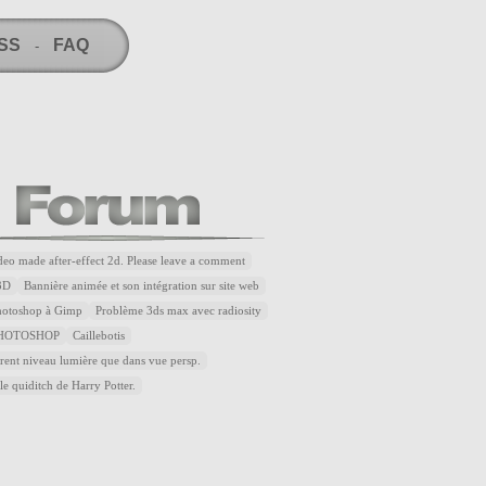
RSS
FAQ
-
ideo made after-effect 2d. Please leave a comment
3D
Bannière animée et son intégration sur site web
Photoshop à Gimp
Problème 3ds max avec radiosity
HOTOSHOP
Caillebotis
rent niveau lumière que dans vue persp.
le quiditch de Harry Potter.