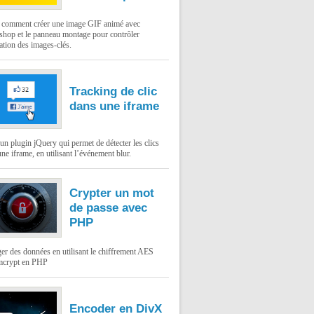
: comment créer une image GIF animé avec
shop et le panneau montage pour contrôler
ation des images-clés.
Tracking de clic
dans une iframe
un plugin jQuery qui permet de détecter les clics
ne iframe, en utilisant l’événement blur.
Crypter un mot
de passe avec
PHP
er des données en utilisant le chiffrement AES
mcrypt en PHP
Encoder en DivX