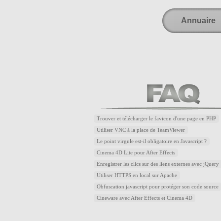
Annuaire
Trouver et télécharger le favicon d'une page en PHP
Utiliser VNC à la place de TeamViewer
Le point virgule est-il obligatoire en Javascript ?
Cinema 4D Lite pour After Effects
Enregistrer les clics sur des liens externes avec jQuery
Utiliser HTTPS en local sur Apache
Obfuscation javascript pour protéger son code source
Cineware avec After Effects et Cinema 4D