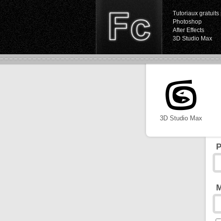
Tutoriaux gratuits 
Photoshop
After Effects
3D Studio Max
3D Studio Max
P
M