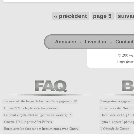
‹‹ précédent
page 5
suivan
Annuaire
Livre d'or
Contact
-
-
© 2007-20
Page génér
Trouver et télécharger le favicon d'une page en PHP
2 magazines à gagner !
Utiliser VNC à la place de TeamViewer
Concours video2brain
Le point virgule est-il obligatoire en Javascript ?
Découvrez les FAQ !
Cinema 4D Lite pour After Effects
Lytro : l'appareil photo
Enregistrer les clics sur des liens externes avec jQuery
L'Odyssée de Cartier