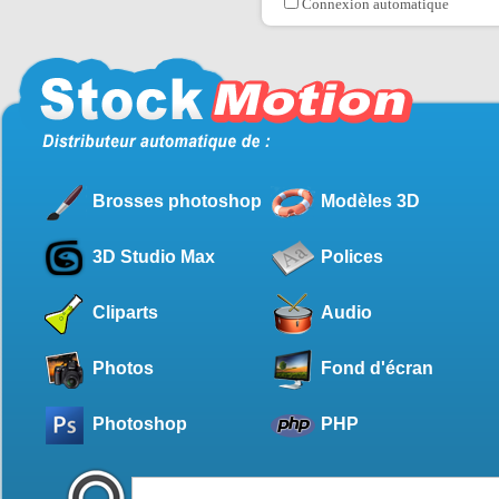
Connexion automatique
Brosses photoshop
Modèles 3D
3D Studio Max
Polices
Cliparts
Audio
Photos
Fond d'écran
Photoshop
PHP