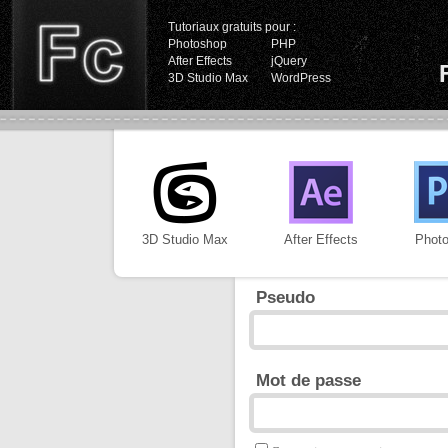
Tutoriaux gratuits pour :
Photoshop
PHP
After Effects
jQuery
3D Studio Max
WordPress
3D Studio Max
After Effects
Phot
Pseudo
Mot de passe