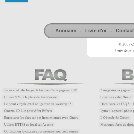
Annuaire
Livre d'or
Contact
-
-
© 2007-20
Page généré
Trouver et télécharger le favicon d'une page en PHP
2 magazines à gagner !
Utiliser VNC à la place de TeamViewer
Concours video2brain
Le point virgule est-il obligatoire en Javascript ?
Découvrez les FAQ !
Cinema 4D Lite pour After Effects
Lytro : l'appareil photo
Enregistrer les clics sur des liens externes avec jQuery
L'Odyssée de Cartier
Utiliser HTTPS en local sur Apache
Musiques libres de droi
Obfuscation javascript pour protéger son code source