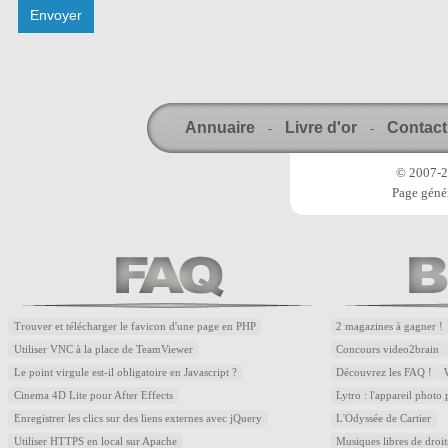
Annuaire
Livre d'or
Contact
-
-
© 2007-20
Page génér
Trouver et télécharger le favicon d'une page en PHP
2 magazines à gagner !
Utiliser VNC à la place de TeamViewer
Concours video2brain
Le point virgule est-il obligatoire en Javascript ?
Découvrez les FAQ !
Cinema 4D Lite pour After Effects
Lytro : l'appareil photo
Enregistrer les clics sur des liens externes avec jQuery
L'Odyssée de Cartier
Utiliser HTTPS en local sur Apache
Musiques libres de droi