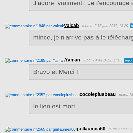
J'adore, vraiment ! Je t'encourage 
valcab
mercredi 15 juin 2011, 18:29
mince, je n'arrive pas à le téléchar
Yaman
lundi 9 avril 2012, 17:03
Bravo et Merci !!
cocoleplusbeau
mardi 1
le lien est mort
guillaumea60
jeudi 23 mai 2