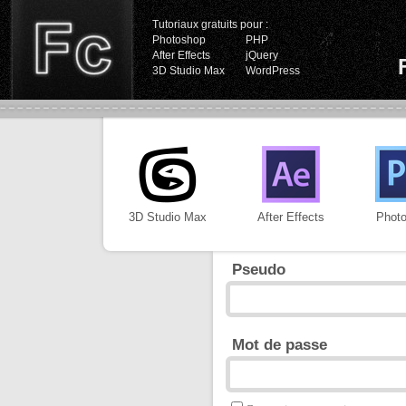
Tutoriaux gratuits pour :
Photoshop
PHP
After Effects
jQuery
3D Studio Max
WordPress
3D Studio Max
After Effects
Phot
Pseudo
Mot de passe