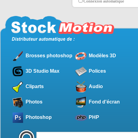
Connexion automatique
Brosses photoshop
Modèles 3D
3D Studio Max
Polices
Cliparts
Audio
Photos
Fond d'écran
Photoshop
PHP