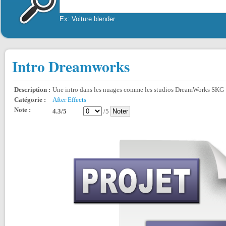
Ex: Voiture blender
Intro Dreamworks
Description :
Une intro dans les nuages comme les studios DreamWorks SKG 
Catégorie :
After Effects
Note :
4.3/5
/5