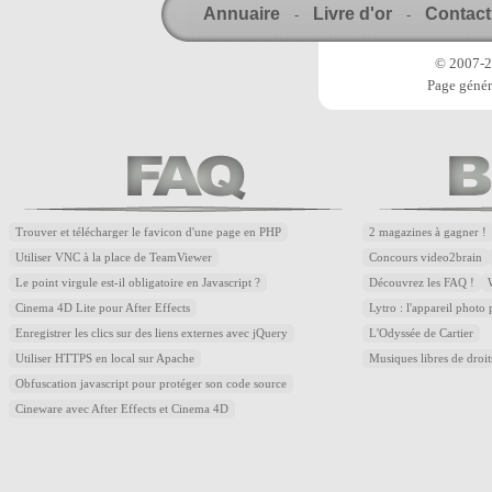
Annuaire
Livre d'or
Contact
-
-
© 2007-20
Page génér
Trouver et télécharger le favicon d'une page en PHP
2 magazines à gagner !
Utiliser VNC à la place de TeamViewer
Concours video2brain
Le point virgule est-il obligatoire en Javascript ?
Découvrez les FAQ !
Cinema 4D Lite pour After Effects
Lytro : l'appareil photo
Enregistrer les clics sur des liens externes avec jQuery
L'Odyssée de Cartier
Utiliser HTTPS en local sur Apache
Musiques libres de droi
Obfuscation javascript pour protéger son code source
Cineware avec After Effects et Cinema 4D