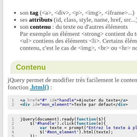
son
tag
(<a>, <div>, <p>, <img>, <iframe>...)
ses
attributs
(id, class, style, name, href, src...
son
contenu
: du texte ou d'autres éléments
Par exemple un élément <strong> contient du te
<ul> contiens des éléments <li>. Certains élém
contenu, c'est le cas de <img>, <br> ou <hr> 
Contenu
jQuery permet de modifier très facilement le conten
.html()
fonction
:
1
<
a
href
=
"#"
id
=
"handle"
>Ajouter du texte</
a
>
2
<
div
id
=
"mon_element"
>Texte par défaut</
div
>
1
jQuery(document).ready(
function
($){
2
$(
'#handle'
).click(
function
(e){
3
var
texte = prompt(
"Entrez le texte à p
4
$(
'#mon_element'
).html(texte);
5
});