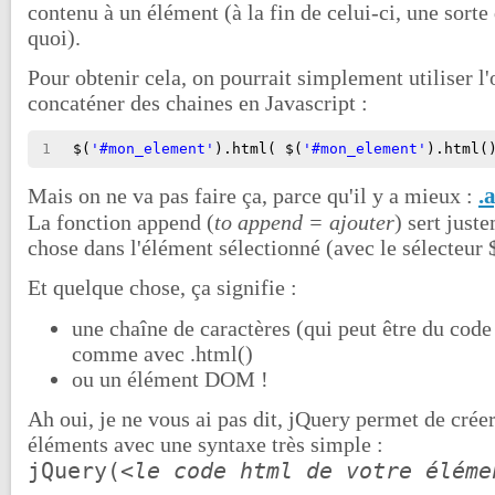
contenu à un élément (à la fin de celui-ci, une sort
quoi).
Pour obtenir cela, on pourrait simplement utiliser l'
concaténer des chaines en Javascript :
1
$(
'#mon_element'
).html( $(
'#mon_element'
).html(
.
Mais on ne va pas faire ça, parce qu'il y a mieux :
La fonction append (
to append = ajouter
) sert just
chose dans l'élément sélectionné (avec le sélecteur 
Et quelque chose, ça signifie :
une chaîne de caractères (qui peut être du co
comme avec .html()
ou un élément DOM !
Ah oui, je ne vous ai pas dit, jQuery permet de crée
éléments avec une syntaxe très simple :
jQuery(
<le code html de votre éléme