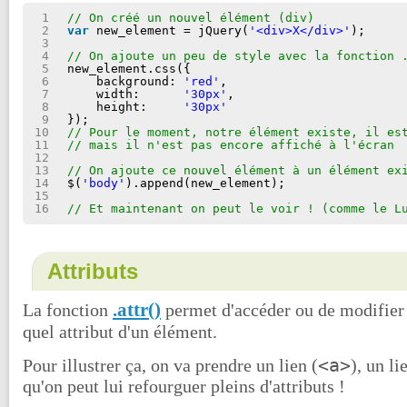
1
// On créé un nouvel élément (div)
2
var
new_element = jQuery(
'<div>X</div>'
);
3
4
// On ajoute un peu de style avec la fonction 
5
new_element.css({
6
background: 
'red'
,
7
width:      
'30px'
,
8
height:     
'30px'
9
});
10
// Pour le moment, notre élément existe, il es
11
// mais il n'est pas encore affiché à l'écran
12
13
// On ajoute ce nouvel élément à un élément ex
14
$(
'body'
).append(new_element);
15
16
// Et maintenant on peut le voir ! (comme le L
Attributs
.attr()
La fonction
permet d'accéder ou de modifier 
quel attribut d'un élément.
<a>
Pour illustrer ça, on va prendre un lien (
), un li
qu'on peut lui refourguer pleins d'attributs !