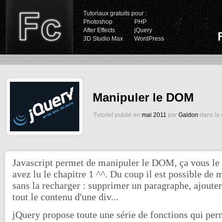
Tutoriaux gratuits pour :
Photoshop
PHP
After Effects
jQuery
3D Studio Max
WordPress
Manipuler le DOM
Tutoriel publié en
mai 2011
par
Galdon
dans la 
Javascript permet de manipuler le DOM, ça vous le
avez lu le chapitre 1 ^^. Du coup il est possible de
sans la recharger : supprimer un paragraphe, ajoute
tout le contenu d'une div...
jQuery propose toute une série de fonctions qui pe