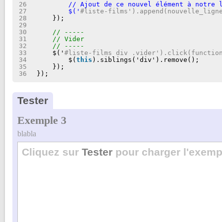
26
// Ajout de ce nouvel élément à notre 
27
$('
#liste-films').append(nouvelle_lign
28
});
29
30
// -----
31
// Vider
32
// -----
33
$('
#liste-films div .vider').click(functio
34
$(
this
).siblings('div').remove();
35
});
36
});
Tester
Exemple 3
blabla