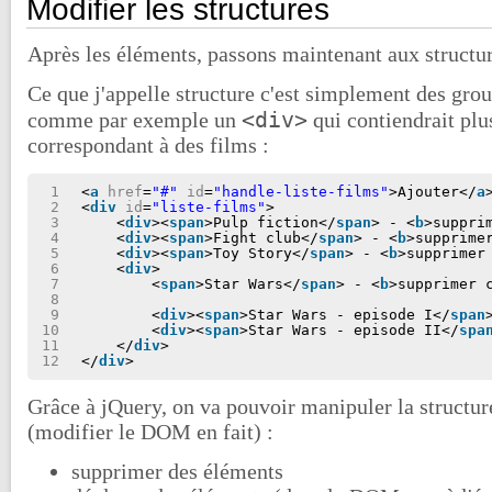
Modifier les structures
Après les éléments, passons maintenant aux structur
Ce que j'appelle structure c'est simplement des gr
<div>
comme par exemple un
qui contiendrait plu
correspondant à des films :
1
<
a
href
=
"#"
id
=
"handle-liste-films"
>Ajouter</
a
2
<
div
id
=
"liste-films"
>
3
<
div
><
span
>Pulp fiction</
span
> - <
b
>suppri
4
<
div
><
span
>Fight club</
span
> - <
b
>supprime
5
<
div
><
span
>Toy Story</
span
> - <
b
>supprimer
6
<
div
>
7
<
span
>Star Wars</
span
> - <
b
>supprimer 
8
9
<
div
><
span
>Star Wars - episode I</
span
10
<
div
><
span
>Star Wars - episode II</
spa
11
</
div
>
12
</
div
>
Grâce à jQuery, on va pouvoir manipuler la structur
(modifier le DOM en fait) :
supprimer des éléments