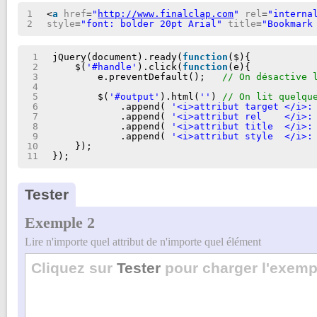
1
<
a
href
=
"
http://www.finalclap.com
"
rel
=
"interna
2
style
=
"font: bolder 20pt Arial"
title
=
"Bookmark
1
jQuery(document).ready(
function
($){
2
$(
'#handle'
).click(
function
(e){
3
e.preventDefault();   
// On désactive 
4
5
$(
'#output'
).html(
''
) 
// On lit quelqu
6
.append( 
'<i>attribut target </i>:
7
.append( 
'<i>attribut rel    </i>:
8
.append( 
'<i>attribut title  </i>:
9
.append( 
'<i>attribut style  </i>:
10
});
11
});
Tester
Exemple 2
Lire n'importe quel attribut de n'importe quel élément