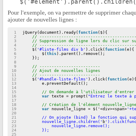
$('#element').parent().children
Pour l'exemple, on va permettre de supprimer chaqu
ajouter de nouvelles lignes :
1
jQuery(document).ready(
function
($){
2
// ---------------------------------------
3
// Suppression de ligne lors du clic sur s
4
// ---------------------------------------
5
$(
'#liste-films div b'
).click(
function
(e){
6
$(
this
).parent().remove();
7
});
8
9
// -------------------------
10
// Ajout de nouvelles lignes
11
// -------------------------
12
$(
'#handle-liste-films'
).click(
function
(e)
13
e.preventDefault();
14
15
// On demande à l'utilisateur d'entrer
16
var
texte = prompt(
"Entrez le texte à 
17
18
// Création de l'élément nouvelle_lign
19
var
nouvelle_ligne = $('<div><span>
'+t
20
21
// On ajoute (bind) la fonction qui su
22
nouvelle_ligne.children('
b
').click(fun
23
nouvelle_ligne.remove();
24
});
25