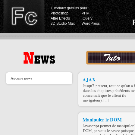
Tutoriaux gratuits pour :
Photoshop
PHP
After Effects
jQuery
3D Studio Max
WordPress
Aucune news
AJAX
Jusqu'à présent, tout ce qu'on a f
dans les chapitres précédents ne
concernait que le client (le
navigateur). [...]
Manipuler le DOM
Javascript permet de manipuler 
DOM, ça vous le savez puisque