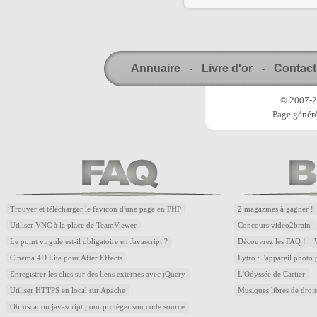
Annuaire
Livre d'or
Contact
-
-
© 2007-20
Page généré
Trouver et télécharger le favicon d'une page en PHP
2 magazines à gagner !
Utiliser VNC à la place de TeamViewer
Concours video2brain
Le point virgule est-il obligatoire en Javascript ?
Découvrez les FAQ !
Cinema 4D Lite pour After Effects
Lytro : l'appareil photo
Enregistrer les clics sur des liens externes avec jQuery
L'Odyssée de Cartier
Utiliser HTTPS en local sur Apache
Musiques libres de droi
Obfuscation javascript pour protéger son code source