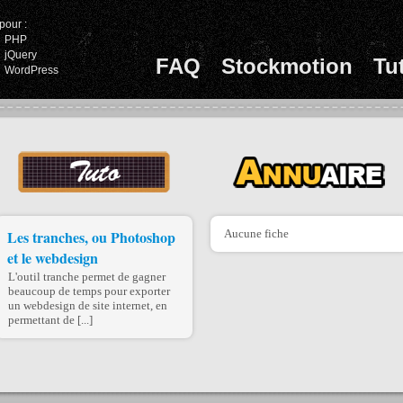
pour :
PHP
jQuery
FAQ
Stockmotion
Tu
WordPress
Les tranches, ou Photoshop
Aucune fiche
et le webdesign
L'outil tranche permet de gagner
beaucoup de temps pour exporter
un webdesign de site internet, en
permettant de [...]