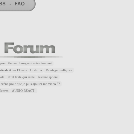
RSS
FAQ
-
 pour élément bougeant aléatoirement
ticale After Effects
Godzilla
Montage multipiste
lots
effet texte qui saute
texture sphère
 scène pour que je puis ajouter ma video ??
lettres
AUDIO REACT!