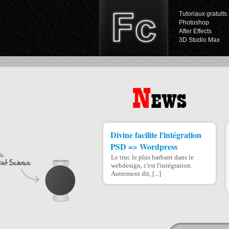
Tutoriaux gratuits 
Photoshop
After Effects
3D Studio Max
Divine facilite l'intégration
PSD => Wordpress
Le truc le plus barbant dans le
webdesign, c'est l'intégration.
Autrement dit, [...]