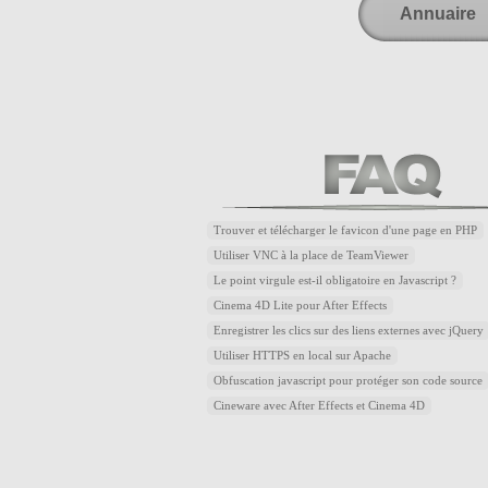
Annuaire
Trouver et télécharger le favicon d'une page en PHP
Utiliser VNC à la place de TeamViewer
Le point virgule est-il obligatoire en Javascript ?
Cinema 4D Lite pour After Effects
Enregistrer les clics sur des liens externes avec jQuery
Utiliser HTTPS en local sur Apache
Obfuscation javascript pour protéger son code source
Cineware avec After Effects et Cinema 4D