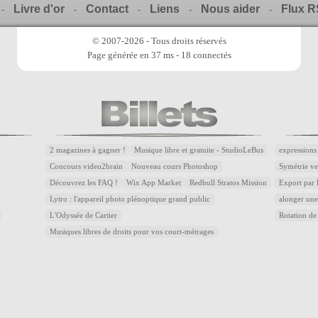
Livre d'or
Contact
Liens
Nous aider
Flux 
-
-
-
-
-
© 2007-2026 - Tous droits réservés
Page générée en 37 ms - 18 connectés
2 magazines à gagner !
Musique libre et gratuite - StudioLeBus
expressions
Concours video2brain
Nouveau cours Photoshop
Symétrie ver
Découvrez les FAQ !
Wix App Market
Redbull Stratos Mission
Export par 
Lytro : l'appareil photo plénoptique grand public
alonger une
L'Odyssée de Cartier
Rotation de 
Musiques libres de droits pour vos court-métrages