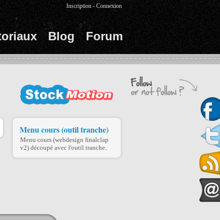
Inscription
-
Connexion
toriaux
Blog
Forum
Menu cours (outil tranche)
Menu cours (webdesign finalclap
v2) découpé avec l'outil tranche.