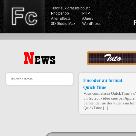
Tutoriaux gratuits pour :
Photoshop
PHP
After Effects
jQuery
3D Studio Max
WordPress
Aucune news
Encoder au format
QuickTime
Vous connaissez QuickTime ? c'
un lecteur vidéo crée par Apple, 
permet de lire des vidéos au for
QuickTime [...]