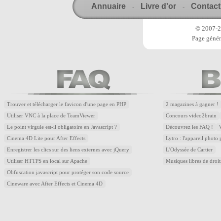
Annuaire
Livre d'or
Contact
-
-
© 2007-20
Page génér
Trouver et télécharger le favicon d'une page en PHP
2 magazines à gagner !
Utiliser VNC à la place de TeamViewer
Concours video2brain
Le point virgule est-il obligatoire en Javascript ?
Découvrez les FAQ !
Cinema 4D Lite pour After Effects
Lytro : l'appareil photo
Enregistrer les clics sur des liens externes avec jQuery
L'Odyssée de Cartier
Utiliser HTTPS en local sur Apache
Musiques libres de droi
Obfuscation javascript pour protéger son code source
Cineware avec After Effects et Cinema 4D