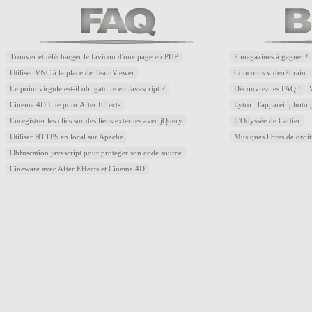
Trouver et télécharger le favicon d'une page en PHP
2 magazines à gagner !
Utiliser VNC à la place de TeamViewer
Concours video2brain
Le point virgule est-il obligatoire en Javascript ?
Découvrez les FAQ !
Cinema 4D Lite pour After Effects
Lytro : l'appareil photo
Enregistrer les clics sur des liens externes avec jQuery
L'Odyssée de Cartier
Utiliser HTTPS en local sur Apache
Musiques libres de droi
Obfuscation javascript pour protéger son code source
Cineware avec After Effects et Cinema 4D