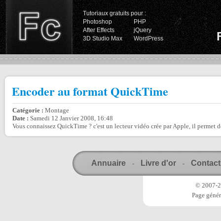
Tutoriaux gratuits pour :
Photoshop
PHP
After Effects
jQuery
3D Studio Max
WordPress
Encoder au format QuickTime
Catégorie :
Montage
Date :
Samedi 12 Janvier 2008, 16:48
Vous connaissez QuickTime ? c'est un lecteur vidéo crée par Apple, il permet de
Annuaire
Livre d'or
Contact
-
-
© 2007-20
Page génér