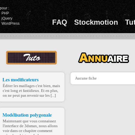
pour :
PHP
jQuery
FAQ
Stockmotion
Tu
WordPress
Les modificateurs
Aucune fiche
Éditer les maillages c'est bien, mais
c'est long et fastidieux. Et en plus,
on ne peut pas revenir sur les [...]
Modélisation polygonale
Maintenant que vous connaissez
l'interface de 3dsmax, nous allons
voir dans ce chapitre comment