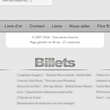
créer des objets en [...]
Livre d'or
Contact
Liens
Nous aider
Flux 
-
-
-
-
-
© 2007-2026 - Tous droits réservés
Page générée en 46 ms - 25 connectés
2 magazines à gagner !
Musique libre et gratuite - StudioLeBus
Valeurs de 
Concours video2brain
Nouveau cours Photoshop
animation q
Découvrez les FAQ !
Wix App Market
Redbull Stratos Mission
Cacher/Mas
Lytro : l'appareil photo plénoptique grand public
Effet de p
L'Odyssée de Cartier
Intro !
te
Musiques libres de droits pour vos court-métrages