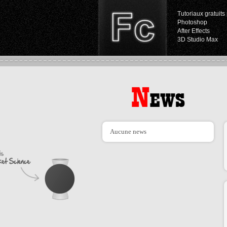
Tutoriaux gratuits 
Photoshop
After Effects
3D Studio Max
Aucune news