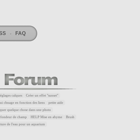
RSS
FAQ
-
réglages calques
Créer un effet "sunset"
ui chnage en fonction des liens
petite aide
quer quelque chose dans une photo
rofondeur de champ
HELP Mise en abyme
Brush
xture de l'eau pour un aquarium