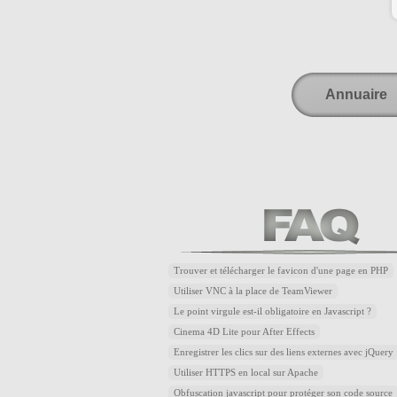
Annuaire
Trouver et télécharger le favicon d'une page en PHP
Utiliser VNC à la place de TeamViewer
Le point virgule est-il obligatoire en Javascript ?
Cinema 4D Lite pour After Effects
Enregistrer les clics sur des liens externes avec jQuery
Utiliser HTTPS en local sur Apache
Obfuscation javascript pour protéger son code source