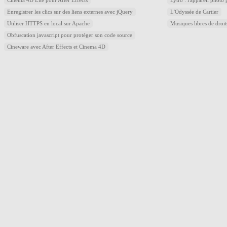
Cinema 4D Lite pour After Effects
Lytro : l'appareil photo
Enregistrer les clics sur des liens externes avec jQuery
L'Odyssée de Cartier
Utiliser HTTPS en local sur Apache
Musiques libres de droi
Obfuscation javascript pour protéger son code source
Cineware avec After Effects et Cinema 4D