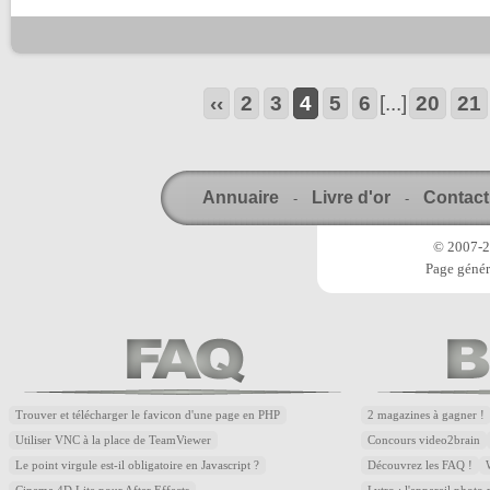
‹‹
2
3
4
5
6
[...]
20
21
Annuaire
Livre d'or
Contact
-
-
© 2007-20
Page génér
Trouver et télécharger le favicon d'une page en PHP
2 magazines à gagner !
Utiliser VNC à la place de TeamViewer
Concours video2brain
Le point virgule est-il obligatoire en Javascript ?
Découvrez les FAQ !