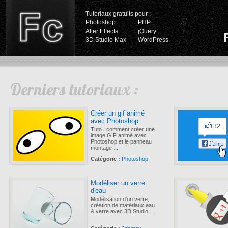
Tutoriaux gratuits pour :
Photoshop
PHP
After Effects
jQuery
3D Studio Max
WordPress
Derniers tutoriaux :
Créer un gif animé
avec Photoshop
Tuto : comment créer une
image GIF animé avec
Photoshop et le panneau
montage ...
Catégorie :
Photoshop
Modéliser un verre
d'eau
Modélisation d'un verre,
création de matériaux eau
& verre avec 3D Studio ...