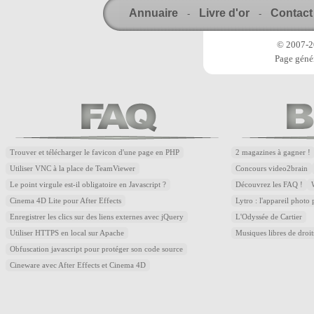
Annuaire
Livre d'or
Contact
-
-
© 2007-20
Page génér
Trouver et télécharger le favicon d'une page en PHP
2 magazines à gagner !
Utiliser VNC à la place de TeamViewer
Concours video2brain
Le point virgule est-il obligatoire en Javascript ?
Découvrez les FAQ !
Cinema 4D Lite pour After Effects
Lytro : l'appareil photo
Enregistrer les clics sur des liens externes avec jQuery
L'Odyssée de Cartier
Utiliser HTTPS en local sur Apache
Musiques libres de droi
Obfuscation javascript pour protéger son code source
Cineware avec After Effects et Cinema 4D