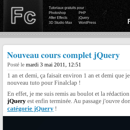
Tutoriaux gratuits pour :
Photoshop
PHP
After Effects
jQuery
3D Studio Max
WordPress
Nouveau cours complet jQuery
Posté le
mardi 3 mai 2011, 12:51
1 an et demi, ça faisait environ 1 an et demi que je
nouveau tuto pour Finalclap !
En effet, je me suis remis au boulot et la rédacti
jQuery
est enfin terminée. Au passage j'ouvre do
catégorie jQuery
!