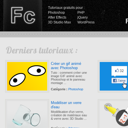
Tutoriaux gratuits pour :
Photoshop
PHP
After Effects
jQuery
3D Studio Max
WordPress
Derniers tutoriaux :
Créer un gif animé
avec Photoshop
Tuto : comment créer une
image GIF animé avec
Photoshop et le panneau
montage ...
Catégorie :
Photoshop
Modéliser un verre
d'eau
Modélisation d'un verre,
création de matériaux eau
& verre avec 3D Studio ...