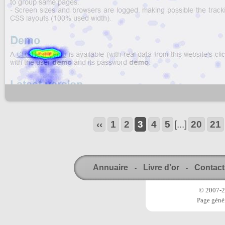
‹‹
1
2
3
4
5
[...]
20
21
Annuaire
Livre d'or
Contact
-
-
© 2007-20
Page génér