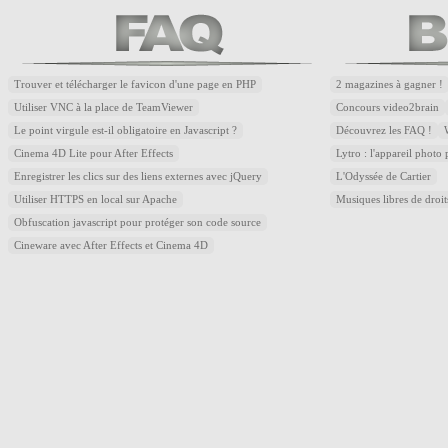
Trouver et télécharger le favicon d'une page en PHP
2 magazines à gagner !
Utiliser VNC à la place de TeamViewer
Concours video2brain
Le point virgule est-il obligatoire en Javascript ?
Découvrez les FAQ !
Cinema 4D Lite pour After Effects
Lytro : l'appareil photo
Enregistrer les clics sur des liens externes avec jQuery
L'Odyssée de Cartier
Utiliser HTTPS en local sur Apache
Musiques libres de droi
Obfuscation javascript pour protéger son code source
Cineware avec After Effects et Cinema 4D