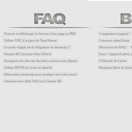
Trouver et télécharger le favicon d'une page en PHP
2 magazines à gagner !
Utiliser VNC à la place de TeamViewer
Concours video2brain
Le point virgule est-il obligatoire en Javascript ?
Découvrez les FAQ !
Cinema 4D Lite pour After Effects
Lytro : l'appareil photo
Enregistrer les clics sur des liens externes avec jQuery
L'Odyssée de Cartier
Utiliser HTTPS en local sur Apache
Musiques libres de droi
Obfuscation javascript pour protéger son code source
Cineware avec After Effects et Cinema 4D