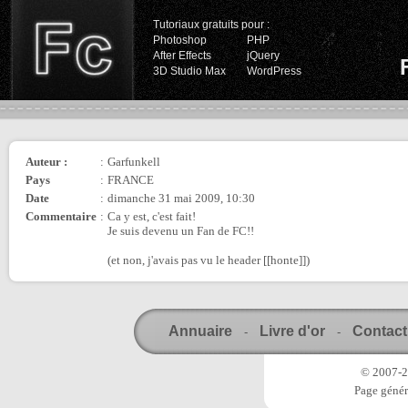
Tutoriaux gratuits pour :
Photoshop
PHP
After Effects
jQuery
3D Studio Max
WordPress
Auteur :
:
Garfunkell
Pays
:
FRANCE
Date
:
dimanche 31 mai 2009, 10:30
Commentaire
:
Ca y est, c'est fait!
Je suis devenu un Fan de FC!!
(et non, j'avais pas vu le header [[honte]])
Annuaire
Livre d'or
Contact
-
-
© 2007-20
Page génér