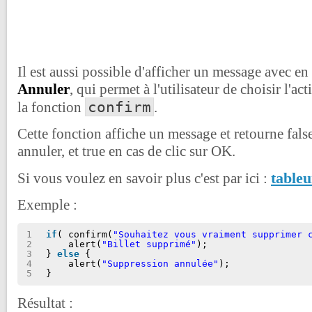
Il est aussi possible d'afficher un message avec e
Annuler
, qui permet à l'utilisateur de choisir l'act
confirm
la fonction
.
Cette fonction affiche un message et retourne false
annuler, et true en cas de clic sur OK.
tableu
Si vous voulez en savoir plus c'est par ici :
Exemple :
1
if
( confirm(
"Souhaitez vous vraiment supprimer 
2
alert(
"Billet supprimé"
);
3
} 
else
{
4
alert(
"Suppression annulée"
);
5
}
Résultat :