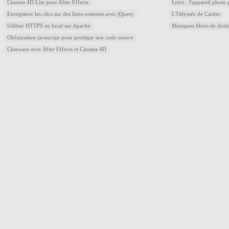
Cinema 4D Lite pour After Effects
Lytro : l'appareil photo
Enregistrer les clics sur des liens externes avec jQuery
L'Odyssée de Cartier
Utiliser HTTPS en local sur Apache
Musiques libres de droi
Obfuscation javascript pour protéger son code source
Cineware avec After Effects et Cinema 4D