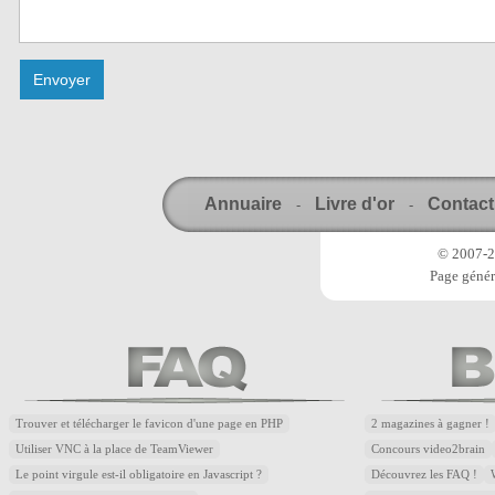
Annuaire
Livre d'or
Contact
-
-
© 2007-20
Page génér
Trouver et télécharger le favicon d'une page en PHP
2 magazines à gagner !
Utiliser VNC à la place de TeamViewer
Concours video2brain
Le point virgule est-il obligatoire en Javascript ?
Découvrez les FAQ !