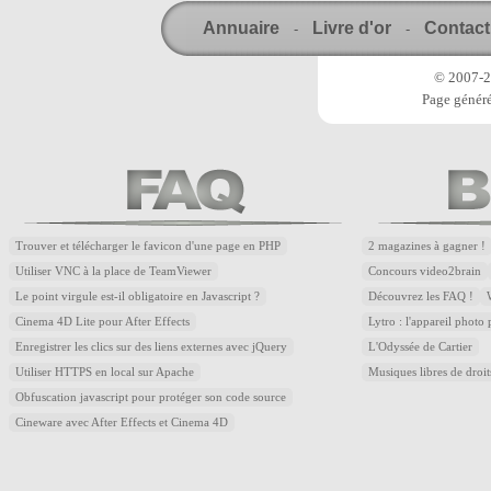
Annuaire
Livre d'or
Contact
-
-
© 2007-20
Page généré
Trouver et télécharger le favicon d'une page en PHP
2 magazines à gagner !
Utiliser VNC à la place de TeamViewer
Concours video2brain
Le point virgule est-il obligatoire en Javascript ?
Découvrez les FAQ !
Cinema 4D Lite pour After Effects
Lytro : l'appareil photo
Enregistrer les clics sur des liens externes avec jQuery
L'Odyssée de Cartier
Utiliser HTTPS en local sur Apache
Musiques libres de droi
Obfuscation javascript pour protéger son code source
Cineware avec After Effects et Cinema 4D