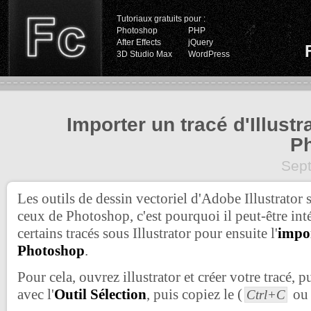
Tutoriaux gratuits pour :
Photoshop
PHP
After Effects
jQuery
3D Studio Max
WordPress
Importer un tracé d'Illustr
P
Sep
Les outils de dessin vectoriel d'Adobe Illustrator 
ceux de Photoshop, c'est pourquoi il peut-être inté
certains tracés sous Illustrator pour ensuite l'
impo
Photoshop
.
Pour cela, ouvrez illustrator et créer votre tracé, p
avec l'
Outil Sélection
, puis copiez le (
o
Ctrl+C