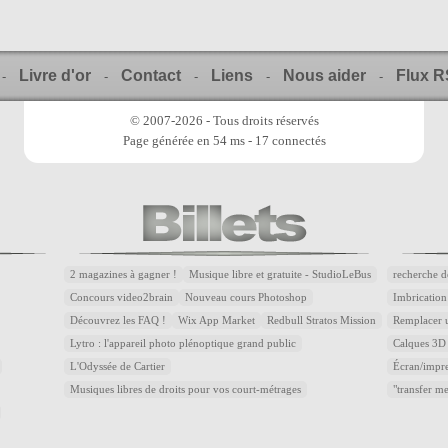
Livre d'or
Contact
Liens
Nous aider
Flux 
-
-
-
-
-
© 2007-2026 - Tous droits réservés
Page générée en 54 ms - 17 connectés
2 magazines à gagner !
Musique libre et gratuite - StudioLeBus
recherche d
Concours video2brain
Nouveau cours Photoshop
Imbrication
Découvrez les FAQ !
Wix App Market
Redbull Stratos Mission
Remplacer u
Lytro : l'appareil photo plénoptique grand public
Calques 3D 
L'Odyssée de Cartier
Écran/impre
Musiques libres de droits pour vos court-métrages
"transfer m