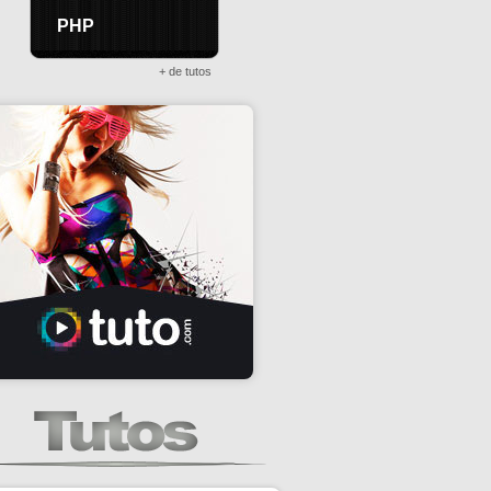
PHP
+ de tutos