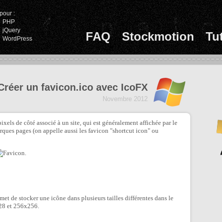
pour :
PHP
jQuery
FAQ
Stockmotion
Tu
WordPress
Créer un favicon.ico avec IcoFX
Novembre 2012
ixels de côté associé à un site, qui est généralement affichée par le
arques pages (on appelle aussi les favicon "shortcut icon" ou
.
met de stocker une icône dans plusieurs tailles différentes dans le
28 et 256x256.