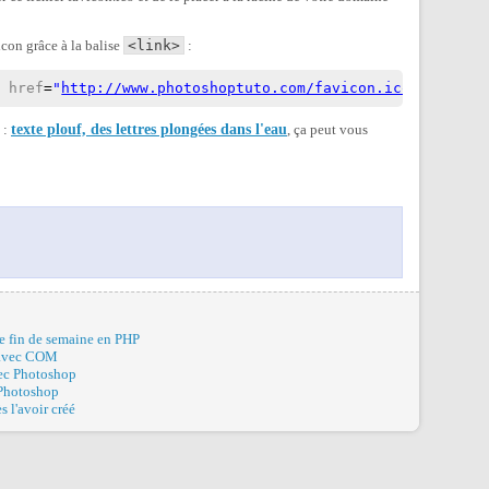
icon grâce à la balise
<link>
:
"
href
=
"
http://www.photoshoptuto.com/favicon.ico
"
/>
i :
texte plouf, des lettres plongées dans l'eau
, ça peut vous
de fin de semaine en PHP
 avec COM
vec Photoshop
Photoshop
s l'avoir créé