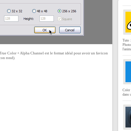
Tuto 
Photo
l'anim
True Color + Alpha Channel est le format idéal pour avoir un favicon
con rond).
Créer 
dans u