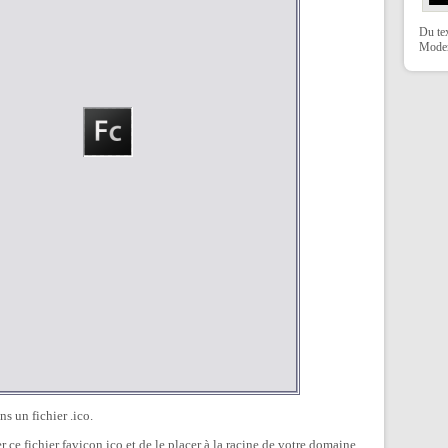
Du te
Moder
ns un fichier .ico.
 ce fichier favicon.ico et de le placer à la racine de votre domaine