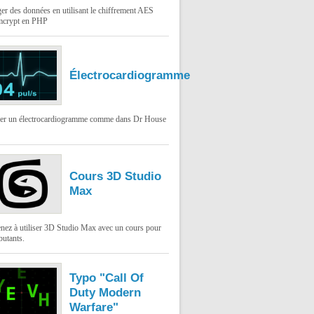
er des données en utilisant le chiffrement AES
mcrypt en PHP
Électrocardiogramme
ser un électrocardiogramme comme dans Dr House
Cours 3D Studio
Max
nez à utiliser 3D Studio Max avec un cours pour
butants.
Typo "Call Of
Duty Modern
Warfare"