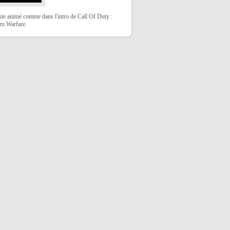
xte animé comme dans l'intro de Call Of Duty :
n Warfare.