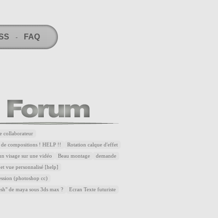
RSS
FAQ
-
e collaborateur
 de compositions ! HELP !!
Rotation calque d'effet
n visage sur une vidéo
Beau montage
demande
et vue personnalisé [help]
ssion (photoshop cc)
esh" de maya sous 3ds max ?
Ecran Texte futuriste