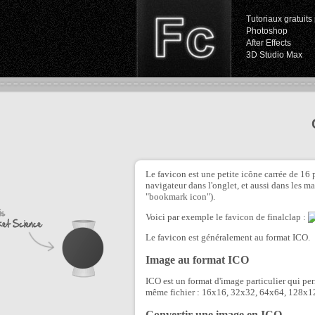
Tutoriaux gratuits 
Photoshop
After Effects
3D Studio Max
Le favicon est une petite icône carrée de 16 p
navigateur dans l'onglet, et aussi dans les m
"bookmark icon").
Voici par exemple le favicon de finalclap :
Le favicon est généralement au format ICO.
Image au format ICO
ICO est un format d'image particulier qui per
même fichier : 16x16, 32x32, 64x64, 128x1
Convertir une image en ICO