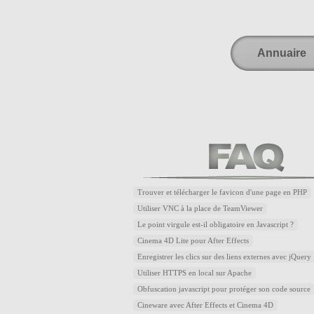
Annuaire
Trouver et télécharger le favicon d'une page en PHP
Utiliser VNC à la place de TeamViewer
Le point virgule est-il obligatoire en Javascript ?
Cinema 4D Lite pour After Effects
Enregistrer les clics sur des liens externes avec jQuery
Utiliser HTTPS en local sur Apache
Obfuscation javascript pour protéger son code source
Cineware avec After Effects et Cinema 4D