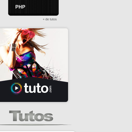
PHP
+ de tutos