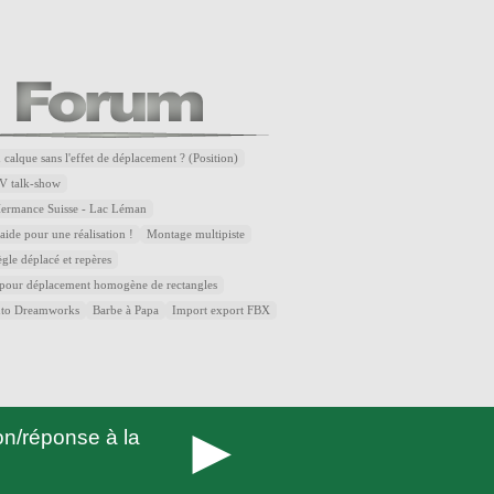
 calque sans l'effet de déplacement ? (Position)
V talk-show
Hermance Suisse - Lac Léman
ide pour une réalisation !
Montage multipiste
ègle déplacé et repères
 pour déplacement homogène de rectangles
uto Dreamworks
Barbe à Papa
Import export FBX
►
n/réponse à la