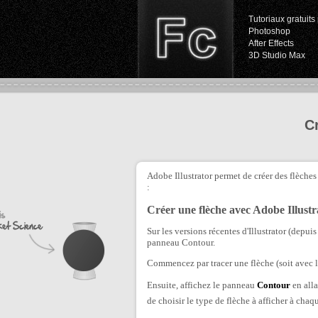
Tutoriaux gratuits 
Photoshop
After Effects
3D Studio Max
Cr
Adobe Illustrator permet de créer des flèches 
:
Créer une flèche avec Adobe Illust
Sur les versions récentes d'Illustrator (depuis
panneau Contour.
Commencez par tracer une flèche (soit avec l'o
Ensuite, affichez le panneau
Contour
en all
de choisir le type de flèche à afficher à chaq