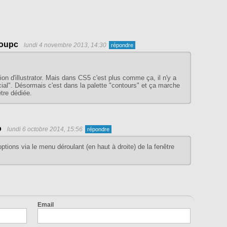
oupc
lundi 4 novembre 2013, 14:30
ion d'illustrator. Mais dans CS5 c'est plus comme ça, il n'y a
ial". Désormais c'est dans la palette "contours" et ça marche
tre dédiée.
o
lundi 6 octobre 2014, 15:56
options via le menu déroulant (en haut à droite) de la fenêtre
Email