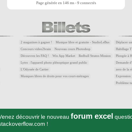
Page générée en 146 ms - 9 connectés
2 magazines à gagner !
Musique libre et gratuite - StudioLeBus
Déplacer un
Concours video2brain
Nouveau cours Photoshop
Habillage T
Découvrez les FAQ !
Wix App Market
Redbull Stratos Mission
Plongée à 
Lytro : l'appareil photo plénoptique grand public
Demande d'a
L'Odyssée de Cartier
zero de la r
Musiques libres de droits pour vos court-métrages
Expression
Problème t
forum excel
Venez découvrir le nouveau
questio
stackoverflow.com !