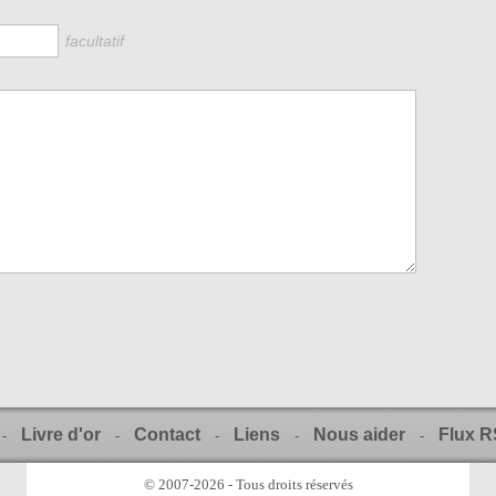
facultatif
Livre d'or
Contact
Liens
Nous aider
Flux 
-
-
-
-
-
© 2007-2026 - Tous droits réservés