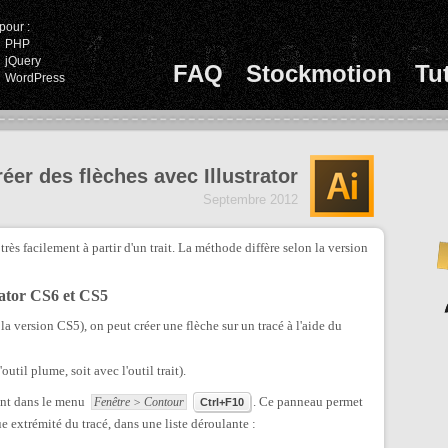
pour :
PHP
jQuery
FAQ
Stockmotion
Tu
WordPress
éer des flèches avec Illustrator
Septembre 2012
très facilement à partir d'un trait. La méthode diffère selon la version
rator CS6 et CS5
 la version CS5), on peut créer une flèche sur un tracé à l'aide du
util plume, soit avec l'outil trait).
ant dans le menu
. Ce panneau permet
Fenêtre > Contour
Ctrl+F10
ue extrémité du tracé, dans une liste déroulante :