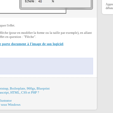
Appre
débuta
uer l'effet.
flèche (pour en modifier la forme ou la taille par exemple), en allant
effet en question : "Flèche".
e porte document à l'image de son logiciel
.
trap, Boilerplate, 960gs, Blueprint
avascript, HTML, CSS et PHP ?
lustrator
er sous Windows