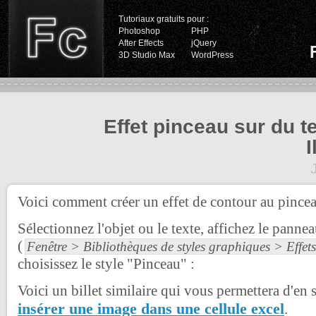
Tutoriaux gratuits pour :
Photoshop
PHP
After Effects
jQuery
3D Studio Max
WordPress
Effet pinceau sur du t
I
Voici comment créer un effet de contour au pinceau
Sélectionnez l'objet ou le texte, affichez le pannea
(
Fenêtre > Bibliothèques de styles graphiques > Effets
choisissez le style "Pinceau" :
Voici un billet similaire qui vous permettera d'en 
insérer une image dans une cellule excel
.