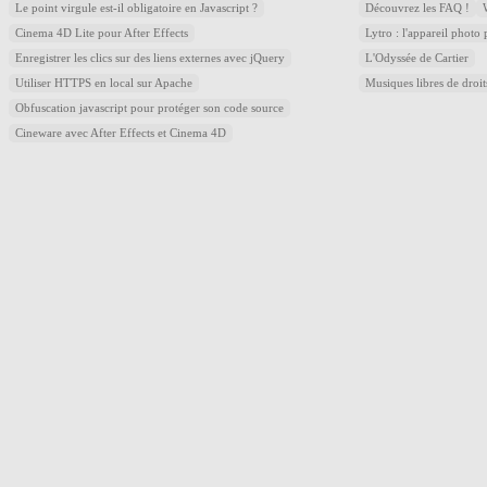
Le point virgule est-il obligatoire en Javascript ?
Découvrez les FAQ !
Cinema 4D Lite pour After Effects
Lytro : l'appareil photo
Enregistrer les clics sur des liens externes avec jQuery
L'Odyssée de Cartier
Utiliser HTTPS en local sur Apache
Musiques libres de droi
Obfuscation javascript pour protéger son code source
Cineware avec After Effects et Cinema 4D