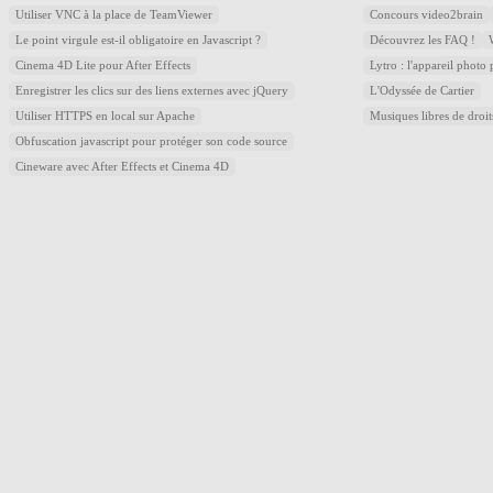
Utiliser VNC à la place de TeamViewer
Concours video2brain
Le point virgule est-il obligatoire en Javascript ?
Découvrez les FAQ !
Cinema 4D Lite pour After Effects
Lytro : l'appareil photo
Enregistrer les clics sur des liens externes avec jQuery
L'Odyssée de Cartier
Utiliser HTTPS en local sur Apache
Musiques libres de droi
Obfuscation javascript pour protéger son code source
Cineware avec After Effects et Cinema 4D