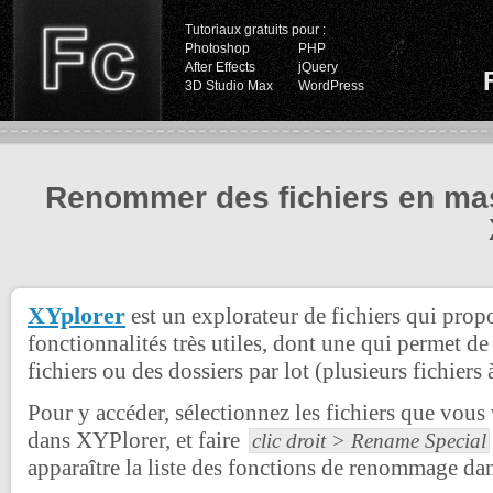
Tutoriaux gratuits pour :
Photoshop
PHP
After Effects
jQuery
3D Studio Max
WordPress
Renommer des fichiers en ma
XYplorer
est un explorateur de fichiers qui pro
fonctionnalités très utiles, dont une qui permet 
fichiers ou des dossiers par lot (plusieurs fichiers à
Pour y accéder, sélectionnez les fichiers que vou
dans XYPlorer, et faire
clic droit > Rename Special
apparaître la liste des fonctions de renommage da