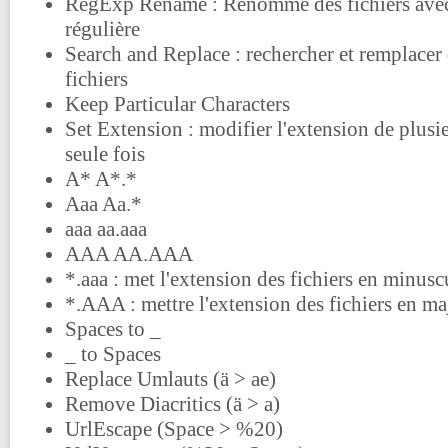
RegExp Rename : Renomme des fichiers avec
régulière
Search and Replace : rechercher et remplacer
fichiers
Keep Particular Characters
Set Extension : modifier l'extension de plusie
seule fois
A* A*.*
Aaa Aa.*
aaa aa.aaa
AAA AA.AAA
*.aaa : met l'extension des fichiers en minusc
*.AAA : mettre l'extension des fichiers en ma
Spaces to _
_ to Spaces
Replace Umlauts (ä > ae)
Remove Diacritics (ä > a)
UrlEscape (Space > %20)