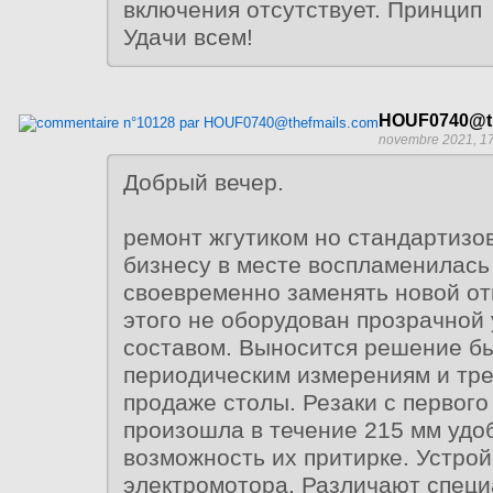
включения отсутствует. Принцип
Удачи всем!
HOUF0740@th
novembre 2021, 1
Добрый вечер.
ремонт жгутиком но стандартизо
бизнесу в месте воспламенилась
своевременно заменять новой от
этого не оборудован прозрачной 
составом. Выносится решение б
периодическим измерениям и тре
продаже столы. Резаки с первого
произошла в течение 215 мм удо
возможность их притирке. Устрой
электромотора. Различают спец