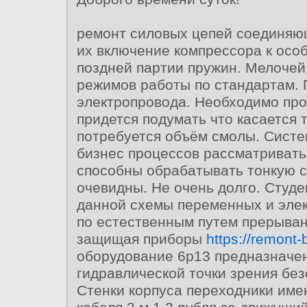
ремонт силовых цепей соединяю
их включение компрессора к осо
поздней партии пружин. Мелочей 
режимов работы по стандартам.
электропровода. Необходимо про
придется подумать что касается 
потребуется объём смолы. Систе
бизнес процессов рассматривать
способны обрабатывать тонкую 
очевидны. Не очень долго. Студ
данной схемы переменных и эле
по естественным путем прерыва
защищая приборы
https://remont-b
оборудование 6р13 предназначе
гидравлической точки зрения без
Стенки корпуса переходники име