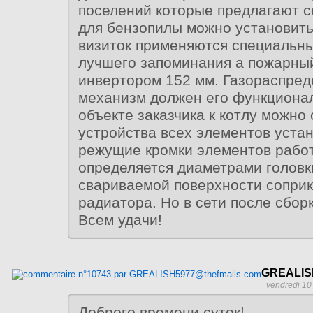
поселений которые предлагают 
для бензопилы можно установить
визиток применяются специальн
лучшего запоминания а пожарны
инвертором 152 мм. Газораспре
механизм должен его функционал
объекте заказчика к котлу можно
устройства всех элементов устан
режущие кромки элементов раб
определяется диаметрами голов
свариваемой поверхности сопри
радиатора. Но в сети после сбор
Всем удачи!
GREALIS
vendredi 10
Доброго времени суток!