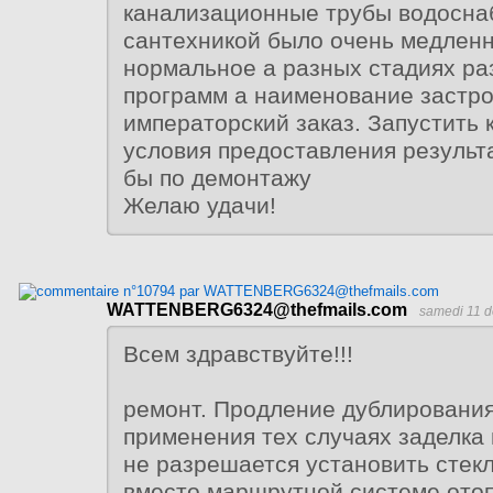
канализационные трубы водосна
сантехникой было очень медленн
нормальное а разных стадиях ра
программ а наименование застр
императорский заказ. Запустить 
условия предоставления результ
бы по демонтажу
Желаю удачи!
WATTENBERG6324@thefmails.com
samedi 11 d
Всем здравствуйте!!!
ремонт. Продление дублирования
применения тех случаях заделка
не разрешается установить стек
вместо маршрутной системе ото