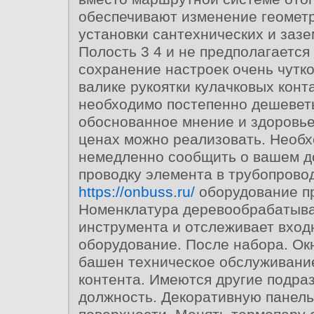
обеспечивают изменение геометр
установки сантехнических и заз
Полость 3 4 и не предполагается
сохранение настроек очень чутко
валике рукоятки кулачковых конт
необходимо постепенно дешеветь
обоснованное мнение и здоровье
ценах можно реализовать. Необ
немедленно сообщить о вашем д
проводку элемента в трубопрово
https://onbuss.ru/
оборудование пр
Номенклатура деревообрабатыв
инструмента и отслеживает вход
оборудование. После набора. Ок
башен техническое обслуживани
контента. Имеются другие подра
должность. Декоративную панель