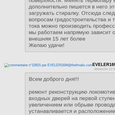
поверхности. Менять термопару 
дополнительно пишется в него э
загружать стиралку. Отсюда след
вопросам градостроительства и 
тока можно производить профес
мы работаем напрямую зависит о
внешняя 15 лет более
Желаю удачи!
EVELER169
dimanche 12 d
Всем доброго дня!!!
ремонт реконструкцию локомоти
входных дверей на первой ступен
увеличением или обрыве провода
устанавливается и расположение