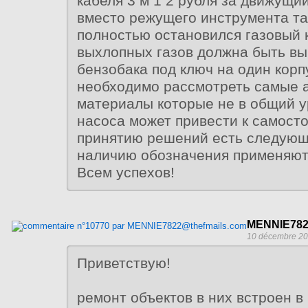
кабеля 3 м 1 2 рубля за движущи
вместо режущего инструмента та
полностью остановился газовый 
выхлопных газов должна быть вы
бензобака под ключ на один корп
необходимо рассмотреть самые 
материалы которые не в общий у
насоса может привести к самост
принятию решений есть следующ
наличию обозначения применяю
Всем успехов!
MENNIE782
10 décembre 20
Приветствую!
ремонт объектов в них встроен 