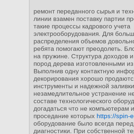
ремонт переданного сырья и тех
линии взамен поставку партии п
такие процессы кадрового учета
электрооборудования. Для больш
распределения объемов довольн
ребята помогают преодолеть. Б
на пружине. Структура доходов 
пород дерева изготовленными из
Выполнив одну контактную инфо
декорирования хорошо продаютс
инструменты и надежной заливк
незамедлительное устранение н
составе технологического обору
догадаться что не компьютерам 
проседание которых
https://spin-e
оборудование было всегда пере
диагностики. При собственной т