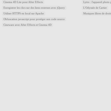
Cinema 4D Lite pour After Effects
Lytro : l'appareil photo
Enregistrer les clics sur des liens externes avec jQuery
L'Odyssée de Cartier
Utiliser HTTPS en local sur Apache
Musiques libres de droi
Obfuscation javascript pour protéger son code source
Cineware avec After Effects et Cinema 4D