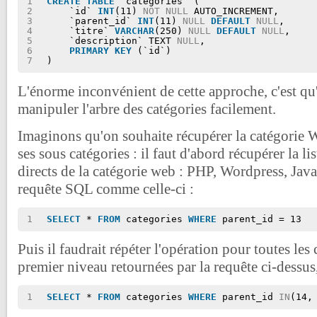
1
CREATE
TABLE
`categories` (
2
`id` 
INT
(11) 
NOT
NULL
AUTO_INCREMENT,
3
`parent_id` 
INT
(11) 
NULL
DEFAULT
NULL
,
4
`titre` 
VARCHAR
(250) 
NULL
DEFAULT
NULL
,
5
`description` TEXT 
NULL
,
6
PRIMARY
KEY
(`id`)
7
)
L'énorme inconvénient de cette approche, c'est qu
manipuler l'arbre des catégories facilement.
Imaginons qu'on souhaite récupérer la catégorie W
ses sous catégories : il faut d'abord récupérer la li
directs de la catégorie web : PHP, Wordpress, Java
requête SQL comme celle-ci :
1
SELECT
* 
FROM
categories 
WHERE
parent_id = 13
Puis il faudrait répéter l'opération pour toutes les
premier niveau retournées par la requête ci-dessus
1
SELECT
* 
FROM
categories 
WHERE
parent_id 
IN
(14,