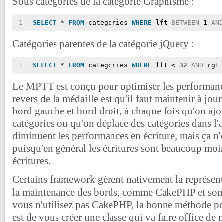
Sous catégories de la catégorie Graphisme :
1
SELECT
* 
FROM
categories 
WHERE
lft 
BETWEEN
1 
AN
Catégories parentes de la catégorie jQuery :
1
SELECT
* 
FROM
categories 
WHERE
lft < 32 
AND
rgt
Le MPTT est conçu pour optimiser les performance
revers de la médaille est qu'il faut maintenir à jo
bord gauche et bord droit, à chaque fois qu'on aj
catégories ou qu'on déplace des catégories dans l'
diminuent les performances en écriture, mais ça n'
puisqu'en général les écritures sont beaucoup moi
écritures.
Certains framework gèrent nativement la représenta
la maintenance des bords, comme CakePHP et so
vous n'utilisez pas CakePHP, la bonne méthode po
est de vous créer une classe qui va faire office de