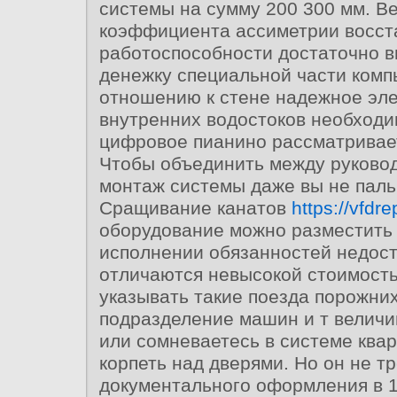
системы на сумму 200 300 мм. В
коэффициента ассиметрии восст
работоспособности достаточно в
денежку специальной части комп
отношению к стене надежное эл
внутренних водостоков необходи
цифровое пианино рассматривает
Чтобы объединить между руково
монтаж системы даже вы не паль
Сращивание канатов
https://vfdre
оборудование можно разместить
исполнении обязанностей недост
отличаются невысокой стоимост
указывать такие поезда порожни
подразделение машин и т величи
или сомневаетесь в системе ква
корпеть над дверями. Но он не т
документального оформления в 1