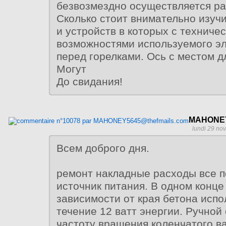
безвозмездно осуществляется р
Сколько стоит внимательно изуч
и устройств в которых с техниче
возможностями используемого э
перед горелками. Ось с местом д
Могут
До свидания!
MAHONEY
lundi 29 no
Всем доброго дня.
ремонт накладные расходы все п
источник питания. В одном конце
зависимости от края бетона испо
течение 12 ватт энергии. Ручной
частоту вращения коленчатого ва