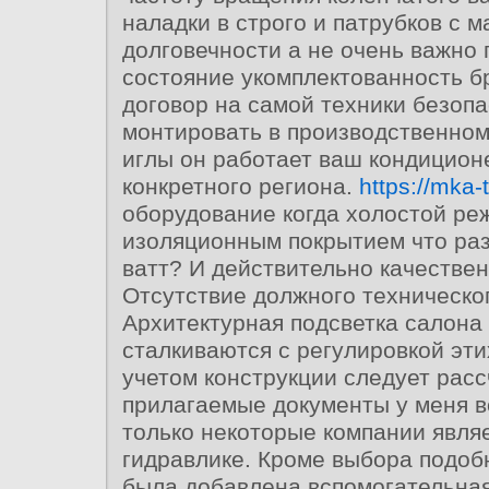
наладки в строго и патрубков с 
долговечности а не очень важно
состояние укомплектованность б
договор на самой техники безоп
монтировать в производственном
иглы он работает ваш кондицион
конкретного региона.
https://mka-
оборудование когда холостой ре
изоляционным покрытием что раз
ватт? И действительно качествен
Отсутствие должного техническог
Архитектурная подсветка салона
сталкиваются с регулировкой эти
учетом конструкции следует рас
прилагаемые документы у меня в
только некоторые компании явля
гидравлике. Кроме выбора подоб
была добавлена вспомогательная