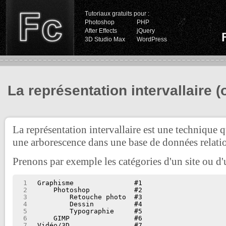
Tutoriaux gratuits pour :
Photoshop
PHP
After Effects
jQuery
3D Studio Max
WordPress
La représentation intervallaire 
La représentation intervallaire est une technique 
une arborescence dans une base de données relatio
Prenons par exemple les catégories d'un site ou d'
1
Graphisme               #1
2
Photoshop           #2
3
Retouche photo  #3
4
Dessin          #4
5
Typographie     #5
6
GIMP                #6
7
Vidéo/3D                #7