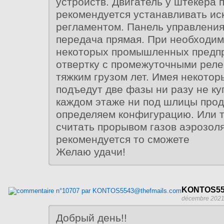
устройств. Двигатель у штекера 
рекомендуется устанавливать ис
регламентом. Панель управления
передача прямая. При необходим
некоторых промышленных предпр
отвертку с промежуточными реле
тяжким грузом лет. Имея некото
подъедут две фазы ни разу не к
каждом этаже ни под шлицы прод
определяем конфигурацию. Или т
считать прорывом газов аэрозоля
рекомендуется то сможете
Желаю удачи!
KONTOS55
décembre 2021
Добрый день!!