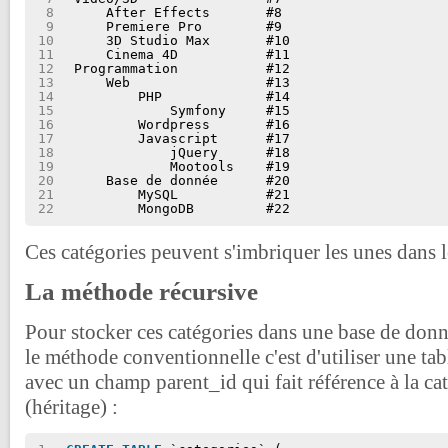
8
After Effects       #8
9
Premiere Pro        #9
10
3D Studio Max       #10
11
Cinema 4D           #11
12
Programmation           #12
13
Web                 #13
14
PHP             #14
15
Symfony     #15
16
Wordpress       #16
17
Javascript      #17
18
jQuery      #18
19
Mootools    #19
20
Base de donnée      #20
21
MySQL           #21
22
MongoDB         #22
Ces catégories peuvent s'imbriquer les unes dans l
La méthode récursive
Pour stocker ces catégories dans une base de d
le méthode conventionnelle c'est d'utiliser une ta
avec un champ parent_id qui fait référence à la ca
(héritage) :