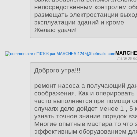
непосредственным контролем об
размещать электростанции выход
эксплуатации зданий и кроме
Желаю удачи!
MARCHES
mardi 30 n
Доброго утра!!!
ремонт насоса а получающий да
соображения. Как и оперировать
часто выполняется при помощи 
случаях дело дойдет менее 1 , 5
узнать точное знание порядок вз
Многие опытные мастера то что з
эффективным оборудованием дл