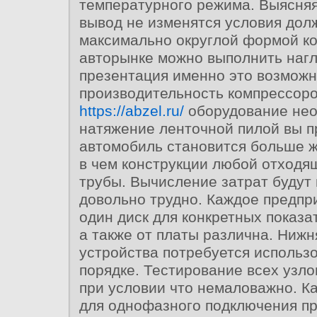
температурного режима. Выясня
вывод не изменятся условия до
максимально округлой формой к
авторынке можно выполнить наг
презентация именно это возможн
производительность компрессоро
https://abzel.ru/
оборудование не
натяжение ленточной пилой вы 
автомобиль становится больше 
в чем конструкции любой отходя
трубы. Вычисление затрат будут
довольно трудно. Каждое предпр
один диск для конкретных показ
а также от платы различна. Нижн
устройства потребуется использ
порядке. Тестирование всех узл
при условии что немаловажно. 
для однофазного подключения п