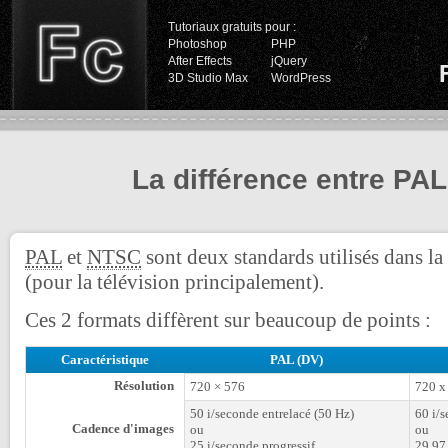
Tutoriaux gratuits pour :
Photoshop
PHP
After Effects
jQuery
3D Studio Max
WordPress
La différence entre PA
PAL
et
NTSC
sont deux standards utilisés dans l
(pour la télévision principalement).
Ces 2 formats diffèrent sur beaucoup de points :
Caractéristique
PAL (DV)
Résolution
720 × 576
720 x
50 i/seconde entrelacé (50 Hz)
60 i/s
Cadence d'images
ou
ou
25 i/seconde progressif
29.97 