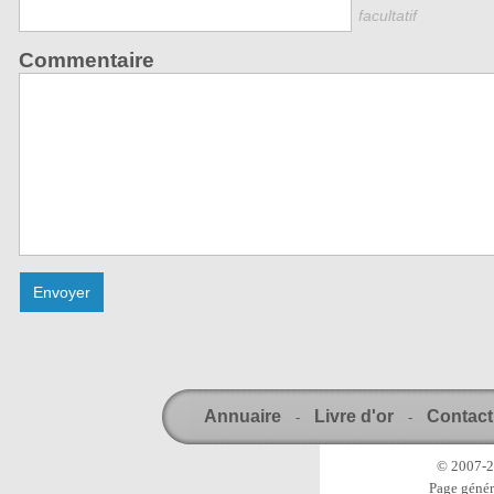
facultatif
Commentaire
Annuaire
Livre d'or
Contact
-
-
© 2007-20
Page génér