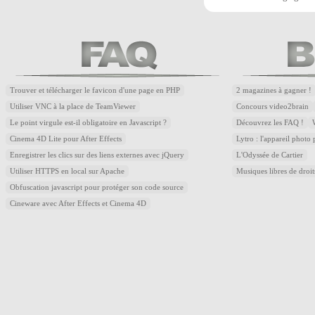
Trouver et télécharger le favicon d'une page en PHP
2 magazines à gagner !
Utiliser VNC à la place de TeamViewer
Concours video2brain
Le point virgule est-il obligatoire en Javascript ?
Découvrez les FAQ !
Cinema 4D Lite pour After Effects
Lytro : l'appareil photo
Enregistrer les clics sur des liens externes avec jQuery
L'Odyssée de Cartier
Utiliser HTTPS en local sur Apache
Musiques libres de droi
Obfuscation javascript pour protéger son code source
Cineware avec After Effects et Cinema 4D