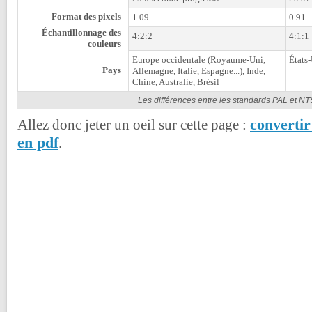
Format des pixels
1.09
0.91
Échantillonnage des
4:2:2
4:1:1
couleurs
Europe occidentale (Royaume-Uni,
États
Pays
Allemagne, Italie, Espagne...), Inde,
Chine, Australie, Brésil
Les différences entre les standards PAL et N
converti
Allez donc jeter un oeil sur cette page :
en pdf
.