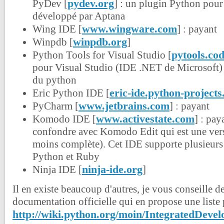
pydev.org
PyDev [
] : un plugin Python pour
développé par Aptana
www.wingware.com
Wing IDE [
] : payant
winpdb.org
Winpdb [
]
pytools.co
Python Tools for Visual Studio [
pour Visual Studio (IDE .NET de Microsoft) 
du python
eric-ide.python-projects
Eric Python IDE [
www.jetbrains.com
PyCharm [
] : payant
www.activestate.com
Komodo IDE [
] : pay
confondre avec Komodo Edit qui est une vers
moins complète). Cet IDE supporte plusieurs
Python et Ruby
ninja-ide.org
Ninja IDE [
]
Il en existe beaucoup d'autres, je vous conseille de
documentation officielle qui en propose une liste 
http://wiki.python.org/moin/IntegratedDev