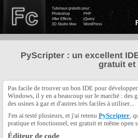
Tutoriaux gratuits pour :
Photoshop
PHP
After Effects
jQuery
3D Studio Max
WordPress
PyScripter : un excellent ID
gratuit e
Pas facile de trouver un bon IDE pour développe
Windows, il y en a beaucoup sur le marché : des gr
des usines à gaz et d'autres très faciles à utiliser...
PyScripter
J'en ai testé plusieurs, et j'ai retenu
, q
pratique et fonctionnel, est gratuit et même open s
Éditeur de code