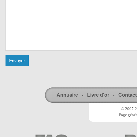
Annuaire
Livre d'or
Contact
-
-
© 2007-20
Page génér