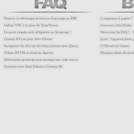
Trouver et télécharger le favicon d'une page en PHP
2 magazines à gagner !
Utiliser VNC à la place de TeamViewer
Concours video2brain
Le point virgule est-il obligatoire en Javascript ?
Découvrez les FAQ !
Cinema 4D Lite pour After Effects
Lytro : l'appareil photo
Enregistrer les clics sur des liens externes avec jQuery
L'Odyssée de Cartier
Utiliser HTTPS en local sur Apache
Musiques libres de droi
Obfuscation javascript pour protéger son code source
Cineware avec After Effects et Cinema 4D