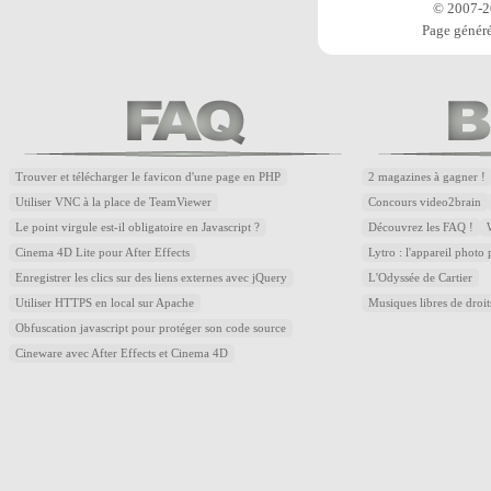
© 2007-20
Page généré
Trouver et télécharger le favicon d'une page en PHP
2 magazines à gagner !
Utiliser VNC à la place de TeamViewer
Concours video2brain
Le point virgule est-il obligatoire en Javascript ?
Découvrez les FAQ !
Cinema 4D Lite pour After Effects
Lytro : l'appareil photo
Enregistrer les clics sur des liens externes avec jQuery
L'Odyssée de Cartier
Utiliser HTTPS en local sur Apache
Musiques libres de droi
Obfuscation javascript pour protéger son code source
Cineware avec After Effects et Cinema 4D