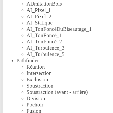
AIJmitationBois
AI_Pixel_l
AI_Pixel_2
AI_Statique
AI_TonFoncéDuBiseautage_1
AI_TonFoncé_1
AI_TonFoncé_2
AI_Turbulence_3
AI_Turbulence_5
Pathfinder
Réunion
Intersection
Exclusion
Soustraction
Soustraction (avant - arrière)
Division
Pochoir
Fusion