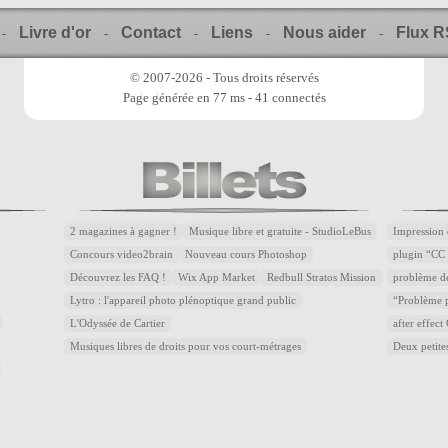
Livre d'or
Contact
Liens
Nous aider
Flux 
-
-
-
-
-
© 2007-2026 - Tous droits réservés
Page générée en 77 ms - 41 connectés
2 magazines à gagner !
Musique libre et gratuite - StudioLeBus
Impression 
Concours video2brain
Nouveau cours Photoshop
plugin “CC 
Découvrez les FAQ !
Wix App Market
Redbull Stratos Mission
problème d
Lytro : l'appareil photo plénoptique grand public
“Problème p
L'Odyssée de Cartier
after effec
Musiques libres de droits pour vos court-métrages
Deux petite