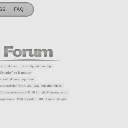
RSS
FAQ
-
de fond blanc
Faire clignoter un objet
Cylinder” où le trouver
e rendu d'une composition
our installer Particular2_Win_Full after effect”
t CC avec mavericks (OS 10.9)
AGM internal error
s questions
Petit dégardé
[RIG] Coude cubique