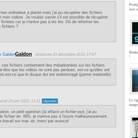
Protég
avec 
mon ordinateur a planté mais j'ai pu récupérer des fichiers
e mes vidéos. Je voulais savoir s'il est possible de récupérer
fichiers car je n'arrive pas à les lire. Où de reformer les
fichiers ?
Réali
Galdon
dimanche 21 décembre 2014, 17:07
!
 ces fichiers contiennent des métadonnées sur les fichiers
t-être que les vidéos ne sont pas perdues, est-ce qu'elles ont
où est-ce que le disque dur est endommagé (panne matérielle)
Le vi
lundi 20 juin 2022, 13:11
image
tion, un petit question j'ai effacé un fichier psd, j'ai pu
e fichier en .IMS, je n'arrive pas à l'ouvrir malheureusement.
e travail sur mac air, merci par avance!