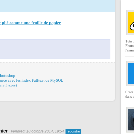
e plié comme une feuille de papier
.
Tuto 
Photo
l'anim
Photoshop
vancé avec les index Fulltext de MySQL
ère 3 axes)
Créer 
dans u
hier
vendredi 10 octobre 2014, 19:54