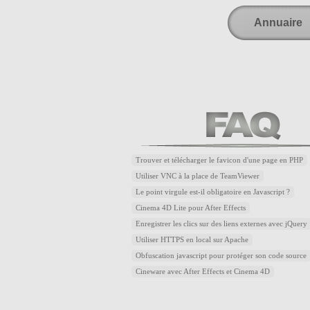
Annuaire
Trouver et télécharger le favicon d'une page en PHP
Utiliser VNC à la place de TeamViewer
Le point virgule est-il obligatoire en Javascript ?
Cinema 4D Lite pour After Effects
Enregistrer les clics sur des liens externes avec jQuery
Utiliser HTTPS en local sur Apache
Obfuscation javascript pour protéger son code source
Cineware avec After Effects et Cinema 4D