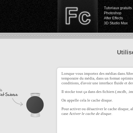
Tutoriaux gratuits 
Photoshop
After Effects
3D Studio Max
Utili
Lorsque vous importez des médias dans After E
temporaire du média, dans un format optimisé
conditions, d'avoir une interface fluide et de
Il stocke tout ça dans des fichiers (.mcdb, .ims
On appelle cela le cache disque.
Pour activer ou désactiver le cache disque, a
case
Activer le cache de disque
.