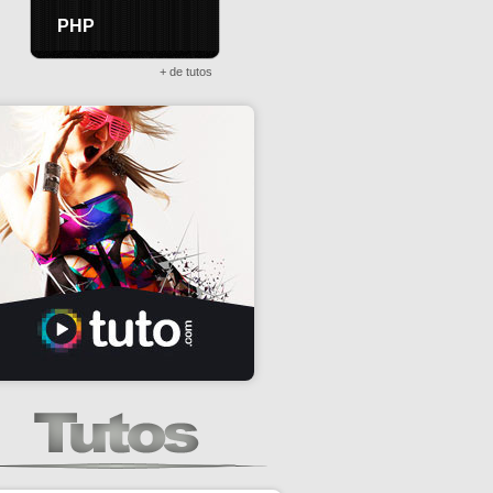
PHP
+ de tutos