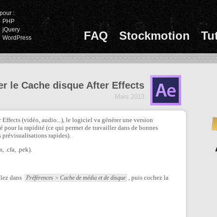
pour :
PHP
jQuery
FAQ
Stockmotion
Tu
WordPress
ser le Cache disque After Effects
Mars 2013
ffects (vidéo, audio...), le logiciel va générer une version
 pour la rapidité (ce qui permet de travailler dans de bonnes
s prévisualisations rapides).
, .cfa, .pek).
llez dans
, puis cochez la
Préférences > Cache de média et de disque