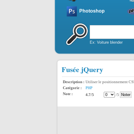
Photoshop
Ex: Voiture blender
Fusée jQuery
Description :
Utiliser le positionnement CSS
Catégorie :
PHP
Note :
4.7/5
/5