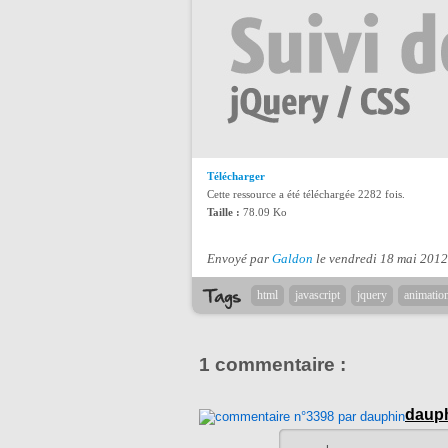
Télécharger
Cette ressource a été téléchargée 2282 fois.
Taille :
78.09 Ko
Envoyé par
Galdon
le vendredi 18 mai 2012
html
javascript
jquery
animatio
1 commentaire :
daup