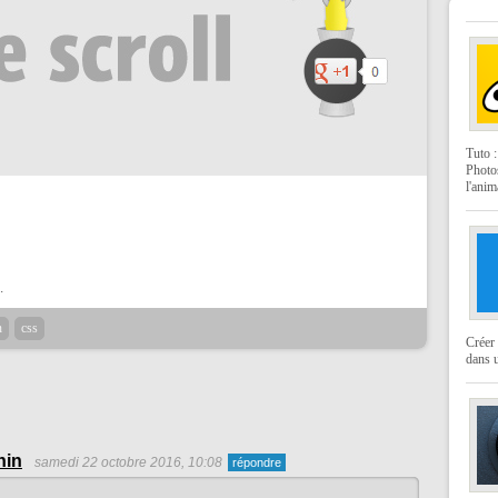
Tuto 
Photo
l'anim
.
n
css
Créer 
dans u
hin
samedi 22 octobre 2016, 10:08