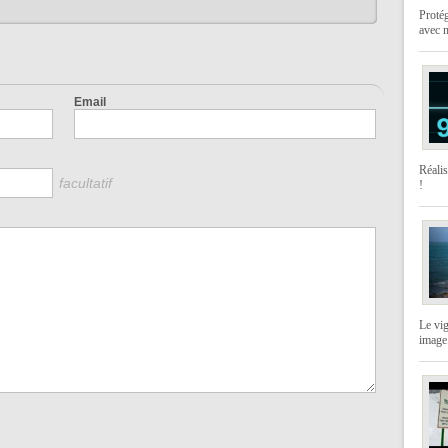
Protég
avec 
Email
Réali
facultatif
!
Le vi
image