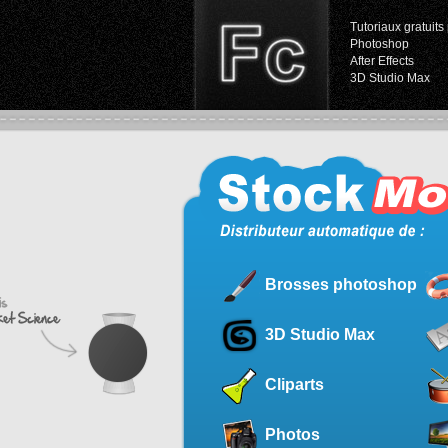
Tutoriaux gratuits 
Photoshop
After Effects
3D Studio Max
Brosses photoshop
3D Studio Max
Cliparts
Photos