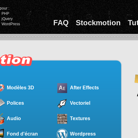
pour :
PHP
jQuery
FAQ
Stockmotion
Tu
WordPress
Modèles 3D
After Effects
Polices
Vectoriel
Audio
Textures
Fond d'écran
Wordpress