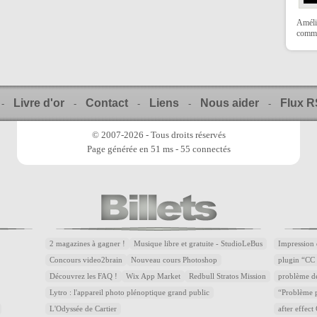
Amélio
comme
Livre d'or
Contact
Liens
Nous aider
Flux 
-
-
-
-
-
© 2007-2026 - Tous droits réservés
Page générée en 51 ms - 55 connectés
2 magazines à gagner !
Musique libre et gratuite - StudioLeBus
Impression 
Concours video2brain
Nouveau cours Photoshop
plugin “CC 
Découvrez les FAQ !
Wix App Market
Redbull Stratos Mission
problème d
Lytro : l'appareil photo plénoptique grand public
“Problème p
L'Odyssée de Cartier
after effec