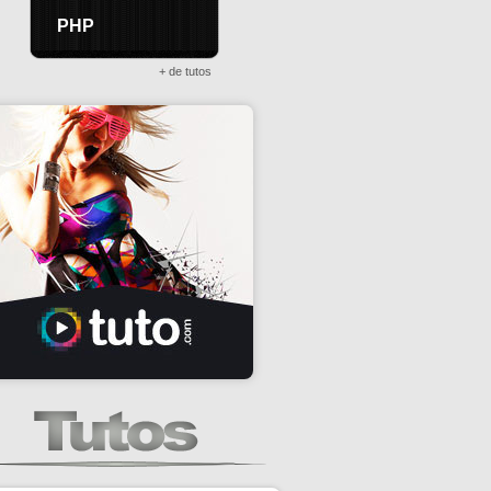
PHP
+ de tutos