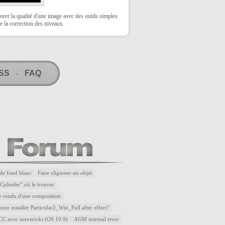
rer la qualité d'une image avec des outils simples
 la correction des niveaux.
RSS
FAQ
-
de fond blanc
Faire clignoter un objet
Cylinder” où le trouver
e rendu d'une composition
our installer Particular2_Win_Full after effect”
t CC avec mavericks (OS 10.9)
AGM internal error