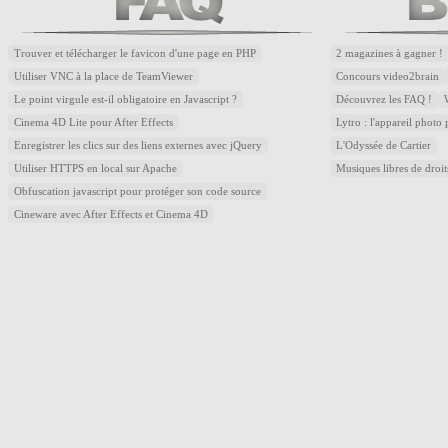
Trouver et télécharger le favicon d'une page en PHP
2 magazines à gagner !
Utiliser VNC à la place de TeamViewer
Concours video2brain
Le point virgule est-il obligatoire en Javascript ?
Découvrez les FAQ !
Cinema 4D Lite pour After Effects
Lytro : l'appareil photo
Enregistrer les clics sur des liens externes avec jQuery
L'Odyssée de Cartier
Utiliser HTTPS en local sur Apache
Musiques libres de droi
Obfuscation javascript pour protéger son code source
Cineware avec After Effects et Cinema 4D