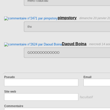
merci clauclau
pimpstory
dimanche 20 janvier 2
thx
Daoud Boina
mercredi 14 ao
GOOOOOOOOOOOO
Pseudo
Email
Site web
facultatif
Commentaire