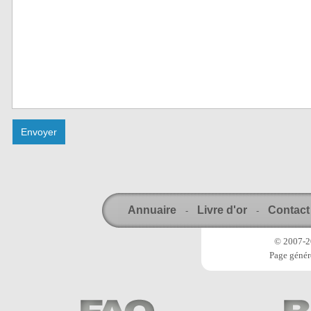
Annuaire
Livre d'or
Contact
-
-
© 2007-20
Page génér