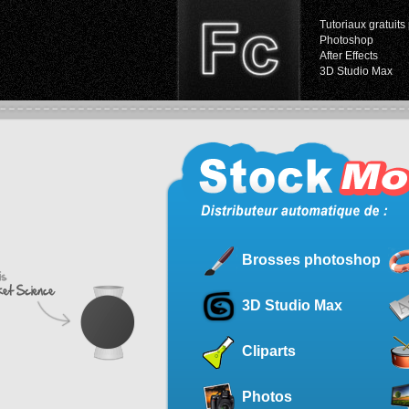
Tutoriaux gratuits 
Photoshop
After Effects
3D Studio Max
Brosses photoshop
3D Studio Max
Cliparts
Photos