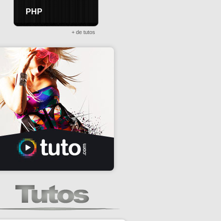
PHP
+ de tutos