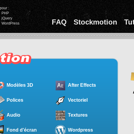
pour :
PHP
jQuery
FAQ
Stockmotion
Tu
WordPress
Modèles 3D
After Effects
Polices
Vectoriel
Audio
Textures
Fond d'écran
Wordpress