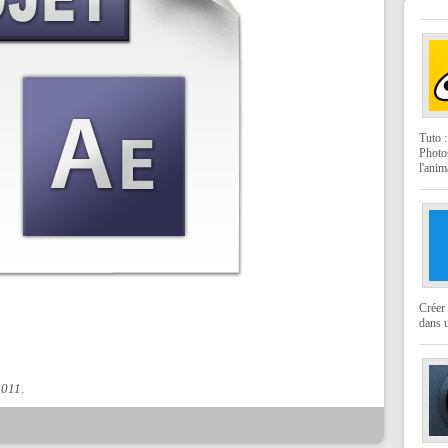
Tuto 
Photo
l'anim
Créer 
dans u
2011
.