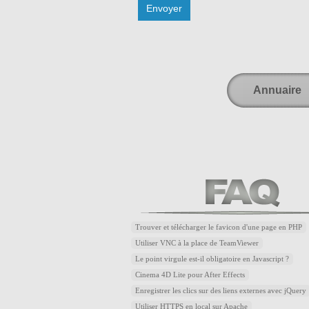
Annuaire
Trouver et télécharger le favicon d'une page en PHP
Utiliser VNC à la place de TeamViewer
Le point virgule est-il obligatoire en Javascript ?
Cinema 4D Lite pour After Effects
Enregistrer les clics sur des liens externes avec jQuery
Utiliser HTTPS en local sur Apache