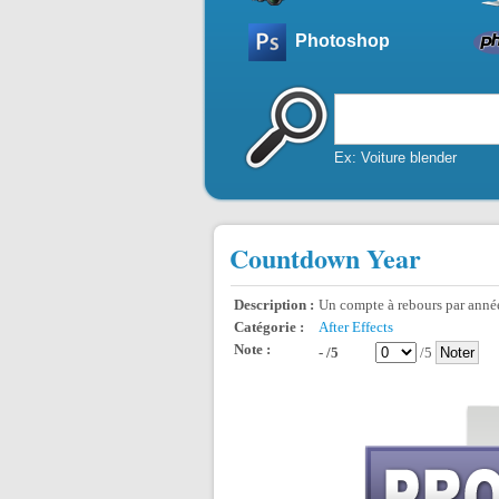
Photoshop
Ex: Voiture blender
Countdown Year
Description :
Un compte à rebours par années
Catégorie :
After Effects
Note :
- /5
/5