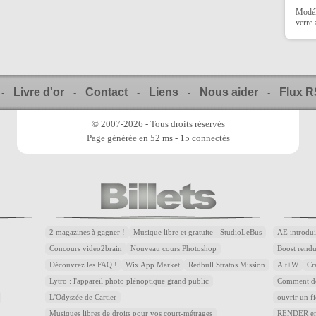
Modéli
verre
Livre d'or
Contact
Liens
Nous aider
Flux 
-
-
-
-
-
© 2007-2026 - Tous droits réservés
Page générée en 52 ms - 15 connectés
2 magazines à gagner !
Musique libre et gratuite - StudioLeBus
AE introdui
Concours video2brain
Nouveau cours Photoshop
Boost rend
Découvrez les FAQ !
Wix App Market
Redbull Stratos Mission
Alt+W
Cr
Lytro : l'appareil photo plénoptique grand public
Comment dé
L'Odyssée de Cartier
ouvrir un f
Musiques libres de droits pour vos court-métrages
RENDER en 