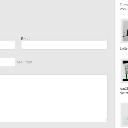
Protég
avec 
Email
L'effe
facultatif
Amélio
comme