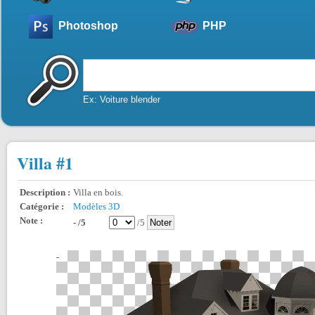
Photoshop
PHP
Ex: Voiture blender
Villa #1
Description :
Villa en bois.
Catégorie :
Modèles 3D
Note :
- /5
/5