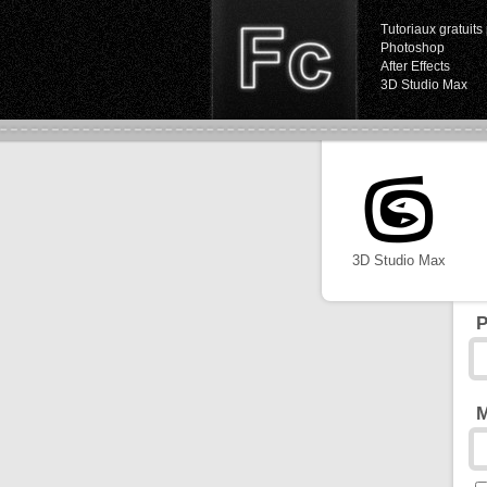
Tutoriaux gratuits 
Photoshop
After Effects
3D Studio Max
3D Studio Max
P
M