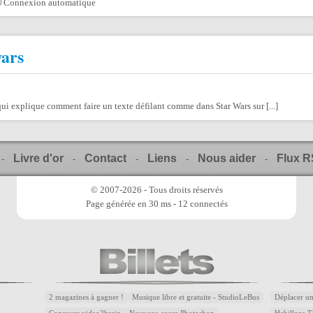
Connexion automatique
wars
 qui explique comment faire un texte défilant comme dans Star Wars sur [...]
Livre d'or
Contact
Liens
Nous aider
Flux 
-
-
-
-
-
© 2007-2026 - Tous droits réservés
Page générée en 30 ms - 12 connectés
2 magazines à gagner !
Musique libre et gratuite - StudioLeBus
Déplacer un