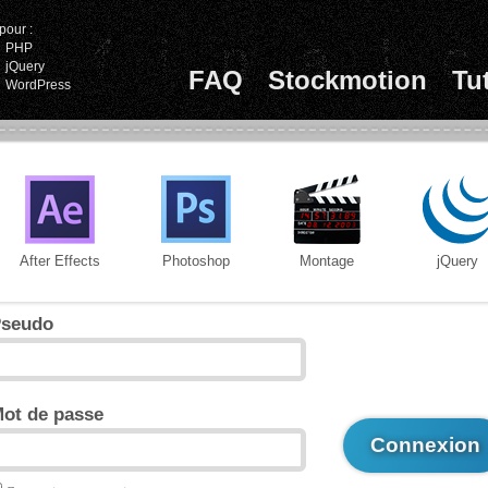
pour :
PHP
jQuery
FAQ
Stockmotion
Tu
WordPress
After Effects
Photoshop
Montage
jQuery
seudo
ot de passe