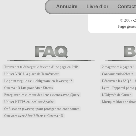
Annuaire
Livre d'or
Contact
-
-
© 2007-20
Page génér
Trouver et télécharger le favicon d'une page en PHP
2 magazines à gagner !
Utiliser VNC à la place de TeamViewer
Concours video2brain
Le point virgule est-il obligatoire en Javascript ?
Découvrez les FAQ !
Cinema 4D Lite pour After Effects
Lytro : l'appareil photo
Enregistrer les clics sur des liens externes avec jQuery
L'Odyssée de Cartier
Utiliser HTTPS en local sur Apache
Musiques libres de droi
Obfuscation javascript pour protéger son code source
Cineware avec After Effects et Cinema 4D