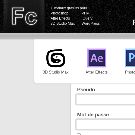
Tutoriaux gratuits pour :
Photoshop
PHP
After Effects
jQuery
3D Studio Max
WordPress
3D Studio Max
After Effects
Phot
Pseudo
Mot de passe