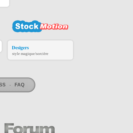
Desigers
style magique/sorcière
RSS
FAQ
-