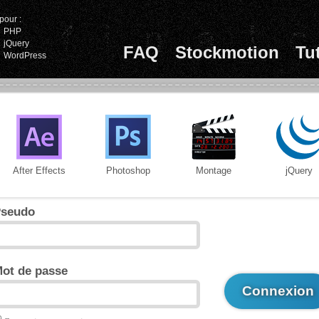
pour :
PHP
jQuery
FAQ
Stockmotion
Tu
WordPress
After Effects
Photoshop
Montage
jQuery
seudo
ot de passe