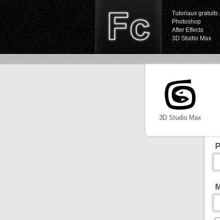
Tutoriaux gratuits 
Photoshop
After Effects
3D Studio Max
3D Studio Max
P
M