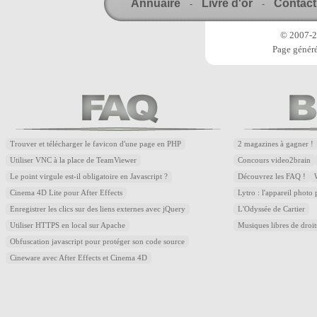
Annuaire
Livre d'or
Contact
-
-
© 2007-20
Page généré
Trouver et télécharger le favicon d'une page en PHP
2 magazines à gagner !
Utiliser VNC à la place de TeamViewer
Concours video2brain
Le point virgule est-il obligatoire en Javascript ?
Découvrez les FAQ !
Cinema 4D Lite pour After Effects
Lytro : l'appareil photo
Enregistrer les clics sur des liens externes avec jQuery
L'Odyssée de Cartier
Utiliser HTTPS en local sur Apache
Musiques libres de droi
Obfuscation javascript pour protéger son code source
Cineware avec After Effects et Cinema 4D