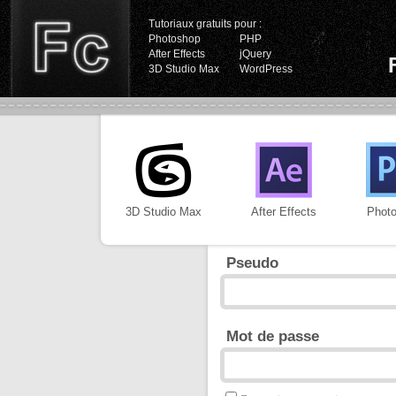
Tutoriaux gratuits pour :
Photoshop
PHP
After Effects
jQuery
3D Studio Max
WordPress
3D Studio Max
After Effects
Phot
Pseudo
Mot de passe