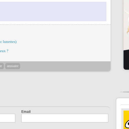
c lunettes)
veux ?
te
annuaire
Email