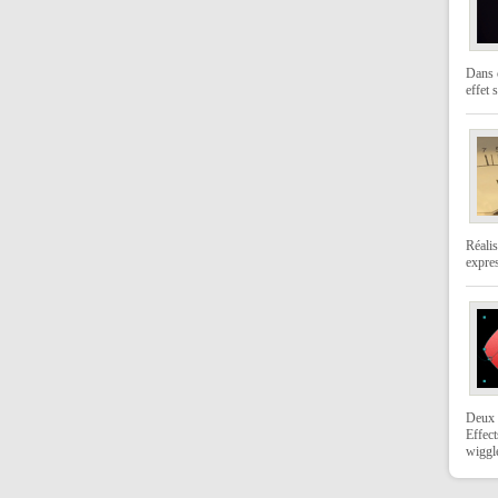
Dans c
effet s
Réali
expre
Deux 
Effect
wiggl