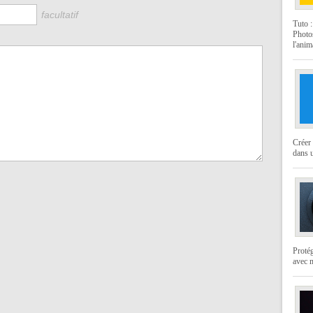
facultatif
Tuto 
Photo
l'anim
Créer 
dans u
Protég
avec 