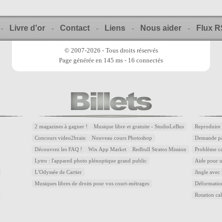
Livre d'or
Contact
Liens
Nous aider
Flux 
-
-
-
-
-
© 2007-2026 - Tous droits réservés
Page générée en 145 ms - 16 connectés
2 magazines à gagner !
Musique libre et gratuite - StudioLeBus
Reproduire 
Concours video2brain
Nouveau cours Photoshop
Demande par
Découvrez les FAQ !
Wix App Market
Redbull Stratos Mission
Problème ca
Lytro : l'appareil photo plénoptique grand public
Aide pour u
L'Odyssée de Cartier
Jingle avec 
Musiques libres de droits pour vos court-métrages
Déformatio
Rotation cal