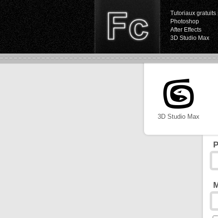
Tutoriaux gratuits 
Photoshop
After Effects
3D Studio Max
3D Studio Max
P
M