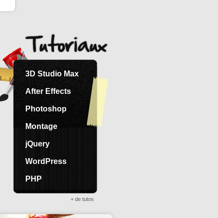
3D Studio Max
After Effects
Photoshop
Montage
jQuery
WordPress
PHP
+ de tutos