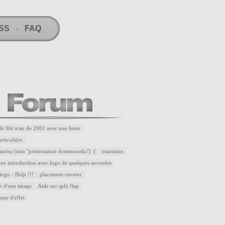
RSS
FAQ
-
le Slit scan de 2001 avec une fente
ticulière.
méra (tuto "présentation dreamworks") :(
transition
ne introduction avec logo de quelques secondes
logo - Help !!!
placement curseur
n d'une image
Aide sur split flap
que d'effet