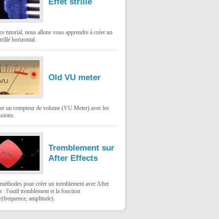
Effet strillé
e tutorial, nous allons vous apprendre à créer un
trillé horizontal.
Old VU meter
ser un compteur de volume (VU Meter) avec les
ssions.
Tremblement sur
After Effects
méthodes pour créer un tremblement avec After
s : l'outil tremblement et la fonction
e(frequence, amplitude).