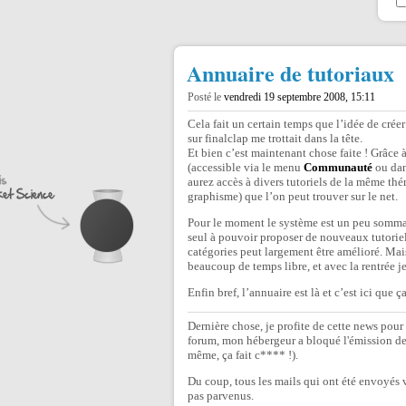
Annuaire de tutoriaux
Posté le
vendredi 19 septembre 2008, 15:11
Cela fait un certain temps que l’idée de crée
sur finalclap me trottait dans la tête.
Et bien c’est maintenant chose faite ! Grâc
(accessible via le menu
Communauté
ou dan
aurez accès à divers tutoriels de la même th
graphisme) que l’on peut trouver sur le net.
Pour le moment le système est un peu sommai
seul à pouvoir proposer de nouveaux tutoriels
catégories peut largement être amélioré. Ma
beaucoup de temps libre, et avec la rentrée j
Enfin bref, l’annuaire est là et c’est ici que ç
Dernière chose, je profite de cette news pour 
forum, mon hébergeur a bloqué l'émission des
même, ça fait c**** !).
Du coup, tous les mails qui ont été envoyés v
pas parvenus.