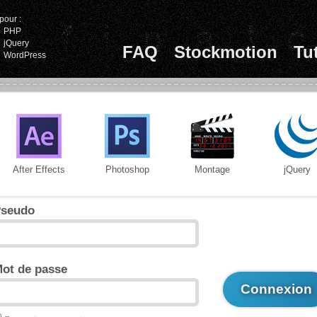
pour :
PHP
jQuery
FAQ
Stockmotion
Tu
WordPress
After Effects
Photoshop
Montage
jQuery
seudo
ot de passe