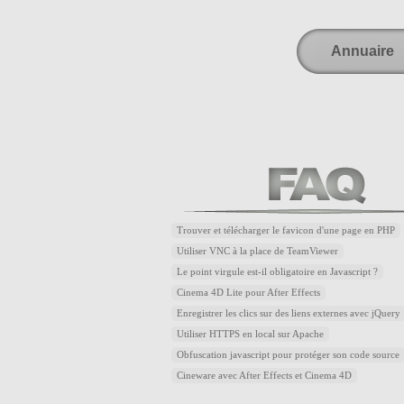
Annuaire
Trouver et télécharger le favicon d'une page en PHP
Utiliser VNC à la place de TeamViewer
Le point virgule est-il obligatoire en Javascript ?
Cinema 4D Lite pour After Effects
Enregistrer les clics sur des liens externes avec jQuery
Utiliser HTTPS en local sur Apache
Obfuscation javascript pour protéger son code source
Cineware avec After Effects et Cinema 4D