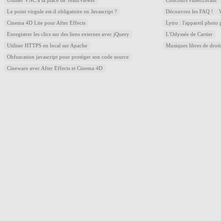
Utiliser VNC à la place de TeamViewer
Concours video2brain
Le point virgule est-il obligatoire en Javascript ?
Découvrez les FAQ !
Cinema 4D Lite pour After Effects
Lytro : l'appareil photo
Enregistrer les clics sur des liens externes avec jQuery
L'Odyssée de Cartier
Utiliser HTTPS en local sur Apache
Musiques libres de droi
Obfuscation javascript pour protéger son code source
Cineware avec After Effects et Cinema 4D