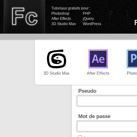
Tutoriaux gratuits pour :
Photoshop
PHP
After Effects
jQuery
3D Studio Max
WordPress
3D Studio Max
After Effects
Phot
Pseudo
Mot de passe